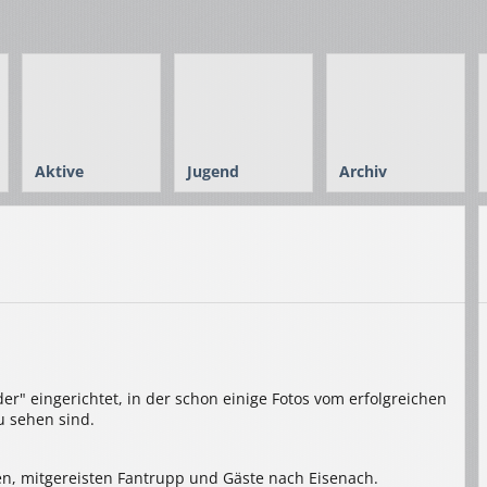
Aktive
Jugend
Archiv
er" eingerichtet, in der schon einige Fotos vom erfolgreichen
u sehen sind.
en, mitgereisten Fantrupp und Gäste nach Eisenach.