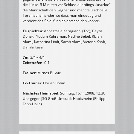
die Lücke. 5 Minuten vor Schluss allerdings „knackte“
die Mannschaft den Gegner und machte 3 schnelle
Tore nacheinander, so dass man eindeutig und
verdient das Spiel für sich entscheiden konnte.
Es spielten:
Annastasia Karagianni (Tor); Beyza
Dönek,, Yudum Kahraman, Nadine Seitel, Rizlan
Alami, Katharina Lindt, Sarah Alami, Victoria Knab,
Damla Kaya
7m:
3/4 – 4/4
Zeitstrafen:
0-1
Trainer:
Mirnes Bukvic
Co-Trainer:
Florian Böhm
Nächstes Heimspiel:
Sonntag, 16.11.2008, 12:30
Uhr gegen JSG Groß-Umstadt-Habitzheim (Philipp-
Fenn-Halle)