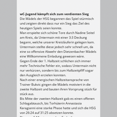
wC-Jugend kämpft sich zum verdienten Sieg
Die Mädels der HSG begannen das Spiel stürmisch
und zeigten direkt dass nur ein Sieg das Ziel des
heutigen Spiels seien konnte.
Man erspielte sich schöne Tore durch Nadine Seitel
am Kreis, da Untermain mit einer 3:3 Deckung
begann, welche unserer Kreisläuferin gelegen kam.
Untermain stellte diese jedoch sehr schnell um, da
eine so offensive Abwehr den Dietzenbacher Mädels
eine Willkommene Einladung gewesen wäre.
Gegen Ende der 1. Halbzeit schlichen sich immer
mehr Technische Fehler ein, sodass Untermain nicht
nur verkürzen, sondern bis zum Halbzeitpfiff sogar
den Ausgleich erzielen konnten.
Nach einer energischen Halbzeitansprache von
Trainer Bukvic gingen die Mädels motiviert in die
zweite Halbzeit und bauten ihren Vorsprung stück für
stück aus.
Bis Mitte der zweiten Halbzeit gab es einen offenen
Schlagabtausch, bis Torhüterin Annastasia
Karagianni eine starke Phase hatte und sich die HSG
von 26:24 auf 31:25 absetzen konnte.