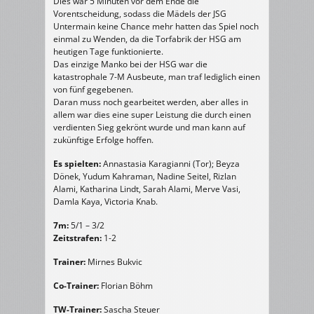
Dies war 5 Minuten vor dem Ende die
Vorentscheidung, sodass die Mädels der JSG
Untermain keine Chance mehr hatten das Spiel noch
einmal zu Wenden, da die Torfabrik der HSG am
heutigen Tage funktionierte.
Das einzige Manko bei der HSG war die
katastrophale 7-M Ausbeute, man traf lediglich einen
von fünf gegebenen.
Daran muss noch gearbeitet werden, aber alles in
allem war dies eine super Leistung die durch einen
verdienten Sieg gekrönt wurde und man kann auf
zukünftige Erfolge hoffen.
Es spielten:
Annastasia Karagianni (Tor); Beyza
Dönek, Yudum Kahraman, Nadine Seitel, Rizlan
Alami, Katharina Lindt, Sarah Alami, Merve Vasi,
Damla Kaya, Victoria Knab.
7m:
5/1 – 3/2
Zeitstrafen:
1-2
Trainer:
Mirnes Bukvic
Co-Trainer:
Florian Böhm
TW-Trainer:
Sascha Steuer