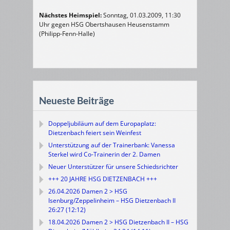
Nächstes Heimspiel:
Sonntag, 01.03.2009, 11:30
Uhr gegen HSG Obertshausen Heusenstamm
(Philipp-Fenn-Halle)
Neueste Beiträge
Doppeljubiläum auf dem Europaplatz:
Dietzenbach feiert sein Weinfest
Unterstützung auf der Trainerbank: Vanessa
Sterkel wird Co-Trainerin der 2. Damen
Neuer Unterstützer für unsere Schiedsrichter
+++ 20 JAHRE HSG DIETZENBACH +++
26.04.2026 Damen 2 > HSG
Isenburg/Zeppelinheim – HSG Dietzenbach II
26:27 (12:12)
18.04.2026 Damen 2 > HSG Dietzenbach II – HSG