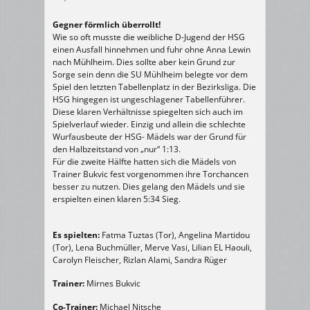
Gegner förmlich überrollt!
Wie so oft musste die weibliche D-Jugend der HSG
einen Ausfall hinnehmen und fuhr ohne Anna Lewin
nach Mühlheim. Dies sollte aber kein Grund zur
Sorge sein denn die SU Mühlheim belegte vor dem
Spiel den letzten Tabellenplatz in der Bezirksliga. Die
HSG hingegen ist ungeschlagener Tabellenführer.
Diese klaren Verhältnisse spiegelten sich auch im
Spielverlauf wieder. Einzig und allein die schlechte
Wurfausbeute der HSG- Mädels war der Grund für
den Halbzeitstand von „nur“ 1:13.
Für die zweite Hälfte hatten sich die Mädels von
Trainer Bukvic fest vorgenommen ihre Torchancen
besser zu nutzen. Dies gelang den Mädels und sie
erspielten einen klaren 5:34 Sieg.
Es spielten:
Fatma Tuztas (Tor), Angelina Martidou
(Tor), Lena Buchmüller, Merve Vasi, Lilian EL Haouli,
Carolyn Fleischer, Rizlan Alami, Sandra Rüger
Trainer:
Mirnes Bukvic
Co-Trainer:
Michael Nitsche