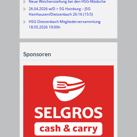
Neue Weichenstellung bei den HSG-Mädsche
26.04.2026 w/D > SG Hainburg – JSG
Hainhausen/Dietzenbach 26:16 (15:5)
HSG Dietzenbach Mitgliederversammlung
18.05.2026 19:00h
Sponsoren