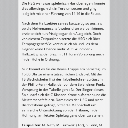
Die HSG war zwar spielerisch klar überlegen, konnte
dies allerdings nicht in Tore umsetzen und ging
lediglich mit einer Führung von 14:16 in die Pause.
Nach dem Halbzeittee sah es kurzzeitig so aus, als
ob die Heimmannschaft weiter dran bleiben könnte,
erzielte sich kurzfristig sogar den Ausgleich. Doch
von diesem Zeitpunkt an setzte die HSG sich über
Tempogegenstöße kontinuirlich ab und lies dem
Gegner keine Chance mehr. Auf Grund der 2.
Halbzeit ging der Sieg mit 11 Toren Vorsprung auch
in der Höhe in Ordnung.
Nun kommt es für die Beyer-Truppe am Samstag um
15:00 Uhr zu einem tatsächlichen Endspiel. Mit der
TS Bischofsheim II ist der Tabellenführer zu Gast in
der Phillip-Fenn-Halle, der vor dem Spiel einen Punkt
Vorsprung in der Tabelle genießt. Der Sieger dieses
Spiel darf sich die C-Klassen-Krone aufsetzen und die
Meisterschaft feiern. Damit dies der HSG und nicht
Bischofsheim gelingt, bittet die Mannschaft um
zahlreiche Unterstützung von der Tribüne, in der
Hoffnung, am letzten Spieltag ganz oben zu stehen.
Es spielten:
M. Nath, M. Turowski (Tor), S. Fenn, M.