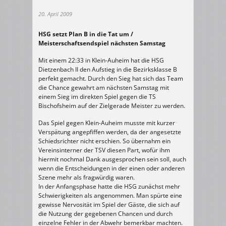
20. April 2009
HSG setzt Plan B in die Tat um /
Meisterschaftsendspiel nächsten Samstag
Mit einem 22:33 in Klein-Auheim hat die HSG
Dietzenbach II den Aufstieg in die Bezirksklasse B
perfekt gemacht. Durch den Sieg hat sich das Team
die Chance gewahrt am nächsten Samstag mit
einem Sieg im direkten Spiel gegen die TS
Bischofsheim auf der Zielgerade Meister zu werden.
Das Spiel gegen Klein-Auheim musste mit kurzer
Verspätung angepfiffen werden, da der angesetzte
Schiedsrichter nicht erschien. So übernahm ein
Vereinsinterner der TSV diesen Part, wofür ihm
hiermit nochmal Dank ausgesprochen sein soll, auch
wenn die Entscheidungen in der einen oder anderen
Szene mehr als fragwürdig waren.
In der Anfangsphase hatte die HSG zunächst mehr
Schwierigkeiten als angenommen. Man spürte eine
gewisse Nervosität im Spiel der Gäste, die sich auf
die Nutzung der gegebenen Chancen und durch
einzelne Fehler in der Abwehr bemerkbar machten.