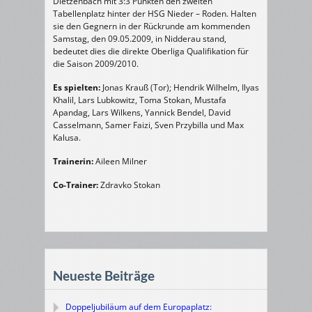
Dietzenbach mit 3:3 Punkten den zweiten
Tabellenplatz hinter der HSG Nieder – Roden. Halten
sie den Gegnern in der Rückrunde am kommenden
Samstag, den 09.05.2009, in Nidderau stand,
bedeutet dies die direkte Oberliga Qualifikation für
die Saison 2009/2010.
Es spielten:
Jonas Krauß (Tor); Hendrik Wilhelm, Ilyas
Khalil, Lars Lubkowitz, Toma Stokan, Mustafa
Apandag, Lars Wilkens, Yannick Bendel, David
Casselmann, Samer Faizi, Sven Przybilla und Max
Kalusa.
Trainerin:
Aileen Milner
Co-Trainer:
Zdravko Stokan
Neueste Beiträge
Doppeljubiläum auf dem Europaplatz: