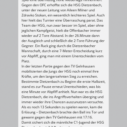
Gegen den OFC erhoffte sich die HSG Dietzenbach,
unter der neuen Leitung von Aileen Milner und
Zdravko Stokan, ein wesentlich leichteres Spiel. Auch
hier hielt das Turnier eine Überraschung parat. Das
Team der HSG, nun zwar besser im Spiel, aber ohne
jeglichen Kampfgeist, hielt die Offenbacher immer
wieder auf 2 Tore Abstand. In der 26.Minute dann
der Ausgleich und schließlich die 2-Tore-Führung der
Gegner. Ein Ruck ging durch die Dietzenbacher
Mannschaft, durch eine 7-Meter-Entscheidung kurz
vor Abpfiff, ging man mit einem Unentschieden vom
Platz.
In der letzten Partie gegen den TV Gelnhausen
mobilisierten die Jungs der HSG noch einmal ihre
Kräfte, um den langersehnten Sieg zu erreichen.
Bestimmte Dietzenbach zu Beginn die erste Halbzeit,
stand es zur Pause erneut Unentschieden, was bis
eine Minute vor Abpfiff anhielt. Nun war es die HSG
Dietzenbach, die ins Angriffsverhalten überging und
immer wieder ihre Chancen auszunutzen versuchte.
Als es noch 13 Sekunden zu spielen waren, kam die
Erlösung – Dietzenbach brachte den Ball ins Tor und
gewann gegen den TV Gelnhausen mit 17:16.
Damit sichert sich die männliche C1-Jugend der HSG