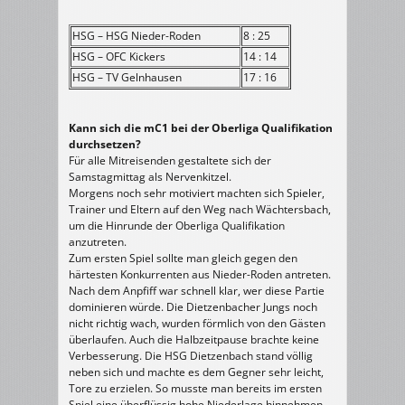
HSG – HSG Nieder-Roden
8 : 25
HSG – OFC Kickers
14 : 14
HSG – TV Gelnhausen
17 : 16
Kann sich die mC1 bei der Oberliga Qualifikation
durchsetzen?
Für alle Mitreisenden gestaltete sich der
Samstagmittag als Nervenkitzel.
Morgens noch sehr motiviert machten sich Spieler,
Trainer und Eltern auf den Weg nach Wächtersbach,
um die Hinrunde der Oberliga Qualifikation
anzutreten.
Zum ersten Spiel sollte man gleich gegen den
härtesten Konkurrenten aus Nieder-Roden antreten.
Nach dem Anpfiff war schnell klar, wer diese Partie
dominieren würde. Die Dietzenbacher Jungs noch
nicht richtig wach, wurden förmlich von den Gästen
überlaufen. Auch die Halbzeitpause brachte keine
Verbesserung. Die HSG Dietzenbach stand völlig
neben sich und machte es dem Gegner sehr leicht,
Tore zu erzielen. So musste man bereits im ersten
Spiel eine überflüssig hohe Niederlage hinnehmen.