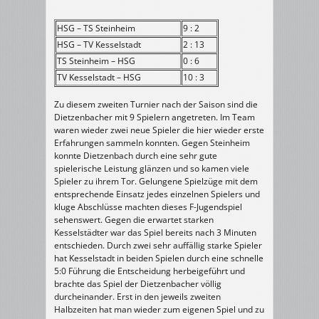
HSG – TS Steinheim
9 : 2
HSG – TV Kesselstadt
2 : 13
TS Steinheim – HSG
0 : 6
TV Kesselstadt – HSG
10 : 3
Zu diesem zweiten Turnier nach der Saison sind die
Dietzenbacher mit 9 Spielern angetreten. Im Team
waren wieder zwei neue Spieler die hier wieder erste
Erfahrungen sammeln konnten. Gegen Steinheim
konnte Dietzenbach durch eine sehr gute
spielerische Leistung glänzen und so kamen viele
Spieler zu ihrem Tor. Gelungene Spielzüge mit dem
entsprechende Einsatz jedes einzelnen Spielers und
kluge Abschlüsse machten dieses F-Jugendspiel
sehenswert. Gegen die erwartet starken
Kesselstädter war das Spiel bereits nach 3 Minuten
entschieden. Durch zwei sehr auffällig starke Spieler
hat Kesselstadt in beiden Spielen durch eine schnelle
5:0 Führung die Entscheidung herbeigeführt und
brachte das Spiel der Dietzenbacher völlig
durcheinander. Erst in den jeweils zweiten
Halbzeiten hat man wieder zum eigenen Spiel und zu