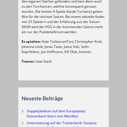
den eigenen Stärken gefunden und kam dann auch
zu den Torchancen, welche konsequent genutzt
wurden. Die letzten 6 Spiele (beide Turniere) geben
Mut für die nächste Saison. Bei einem aktuelle Kader
von 25 Spielern und der Erfahrung aus der Saison
08/09 wird die HSG in der kommenden Saison mehr
als nur der Punktelieferant werden.
Es spielten:
Hale Türktorun(Tor); Christopher Krah,
Johanna Lindt, Jonas Tews, Julius Volz, Selin
Küprlikikinc, Jan Hoffmann, Elif Oluk, Antonio
Trainer:
Uwe Stark
Neueste Beiträge
Doppeljubiläum auf dem Europaplatz:
Dietzenbach feiert sein Weinfest
Unterstützung auf der Trainerbank: Vanessa