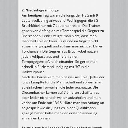
2. Niederlage in Folge
Am heutigen Tag waren die Jungs der HSG mit 9
Leuten vollzählig anwesend. Wohingegen die SG
Bruchköbel nur mit 7 Leuten anreiste. Die Trainer
gaben von Anfang an mit Tempospiel die Gegner zu
überrennen. Leider zeigte man nicht, dass man
Handball spielen kann. Es wurde im Angriff nicht
zusammengespielt und so kam man nicht zu klaren
Torchancen. Die Gegner aus Bruchköbel nutzen
jeden Fehlpass aus und liefen einen
Tempogegenstoß nach einander. So geriet man
schnell in Rückstand und ging mit 3:7 in die
Halbzeitpause.
Nach der Pause kam man besser ins Spiel. Jeder der
Jungs kämpfte für die Mannschaft und so kam man
zu einfachen Torwürfen die jeder ausnutzte. Die
Dietzenbacher kamen auf 7:9 heran schafften es
aber leider nicht noch weiter aufzuholen und man
verlor am Ende mit 13:18. Hätte man von Anfang an
so gespielt wie die Jungs es in der Qualifikation
gezeigt haben hätte man den ersten Saisonsieg
einfahren können.
Es spielten:
Jan Scondo (Tor); Tobias Kiefer, Jannik