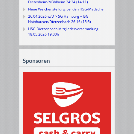
Dietesheim/Mühlheim 24:24 (14:11)
Neue Weichenstellung bei den HSG-Mädsche
26.04.2026 w/D > SG Hainburg – JSG
Hainhausen/Dietzenbach 26:16 (15:5)
HSG Dietzenbach Mitgliederversammlung
18.05.2026 19:00h
Sponsoren