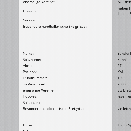
ehemalige Vereine:
SG Diet
neben H
Hobbies:
Lesen, F
Saisonziel:
–
Besondere handballerische Ereignisse:
–
Name:
Sandra 
Spitzname:
Sanni
Alter:
27
Position:
KM
Trikotnummer:
10
im Verein seit:
2000
ehemalige Vereine:
SG Diet
Hobbies:
lesen, e
Saisonziel:
–
Besondere handballerische Ereignisse:
viellei
Name:
Tram N