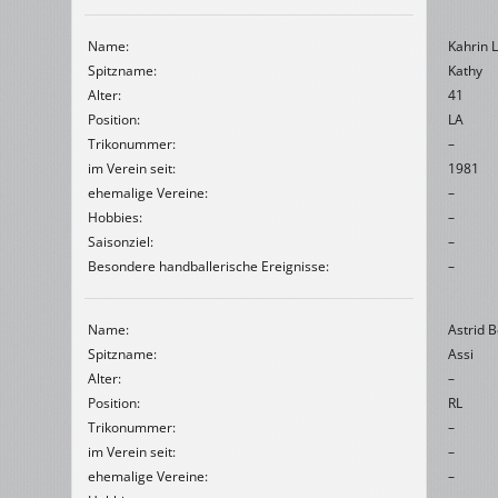
Name:
Kahrin 
Spitzname:
Kathy
Alter:
41
Position:
LA
Trikonummer:
–
im Verein seit:
1981
ehemalige Vereine:
–
Hobbies:
–
Saisonziel:
–
Besondere handballerische Ereignisse:
–
Name:
Astrid 
Spitzname:
Assi
Alter:
–
Position:
RL
Trikonummer:
–
im Verein seit:
–
ehemalige Vereine:
–