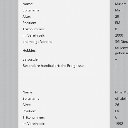
Name:
Miriam 
Spitzname:
Miri
Alter:
29
Position:
RM
Trikonummer:
8
im Verein seit:
2000
ehemalige Vereine:
SG Diet
faulenz
Hobbies:
gehen m
Saisonziel:
–
Besondere handballerische Ereignisse:
–
Name:
Nina Mü
Spitzname:
offiziell
Alter:
26
Position:
LA
Trikonummer:
6
im Verein seit:
1992