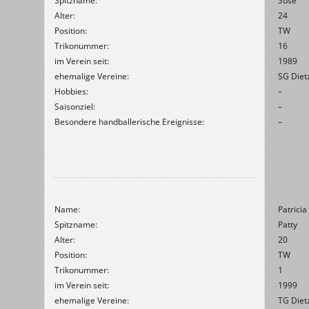
Spitzname:
Suse
Alter:
24
Position:
TW
Trikonummer:
16
im Verein seit:
1989
ehemalige Vereine:
SG Diet
Hobbies:
–
Saisonziel:
–
Besondere handballerische Ereignisse:
–
Name:
Patricia
Spitzname:
Patty
Alter:
20
Position:
TW
Trikonummer:
1
im Verein seit:
1999
ehemalige Vereine:
TG Diet