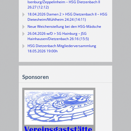
Isenburg/Zeppelinheim – HSG Dietzenbach II
26:27 (12:12)
18.04.2026 Damen 2 > HSG Dietzenbach II – HSG
Dietesheim/Mühlheim 24:24 (14:11)
Neue Weichenstellung bei den HSG-Mädsche
26.04.2026 w/D > SG Hainburg – JSG
Hainhausen/Dietzenbach 26:16 (15:5)
HSG Dietzenbach Mitgliederversammlung
18.05.2026 19:00h
Sponsoren