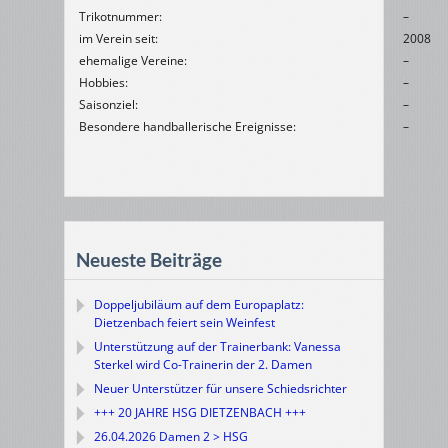
Trikotnummer:
–
im Verein seit:
2008
ehemalige Vereine:
–
Hobbies:
–
Saisonziel:
–
Besondere handballerische Ereignisse:
–
Neueste Beiträge
Doppeljubiläum auf dem Europaplatz:
Dietzenbach feiert sein Weinfest
Unterstützung auf der Trainerbank: Vanessa
Sterkel wird Co-Trainerin der 2. Damen
Neuer Unterstützer für unsere Schiedsrichter
+++ 20 JAHRE HSG DIETZENBACH +++
26.04.2026 Damen 2 > HSG