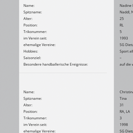
Name:
Nadine 
Spitzname:
Naddl, 
Alter:
25
Position:
RL
Trikonummer:
5
im Verein seit:
1993
ehemalige Vereine:
SG Diet
Hobbies:
Sport al
Saisonziel:
–
Besondere handballerische Ereignisse:
auf die
Name:
Christin
Spitzname:
Tina
Alter:
31
Position:
RA, LA
Trikonummer:
3
im Verein seit:
1998
ehemalige Vereine:
SG Diet