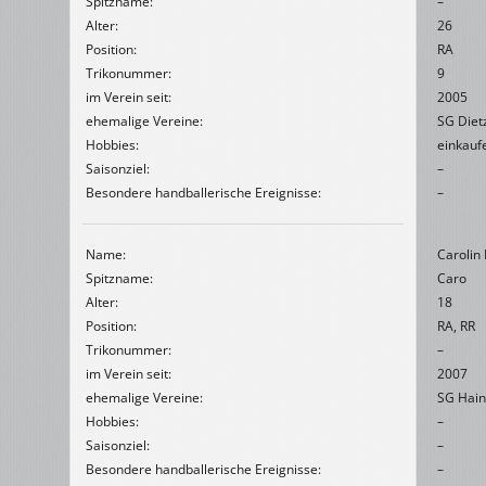
Spitzname:
–
Alter:
26
Position:
RA
Trikonummer:
9
im Verein seit:
2005
ehemalige Vereine:
SG Diet
Hobbies:
einkauf
Saisonziel:
–
Besondere handballerische Ereignisse:
–
Name:
Carolin 
Spitzname:
Caro
Alter:
18
Position:
RA, RR
Trikonummer:
–
im Verein seit:
2007
ehemalige Vereine:
SG Hai
Hobbies:
–
Saisonziel:
–
Besondere handballerische Ereignisse:
–