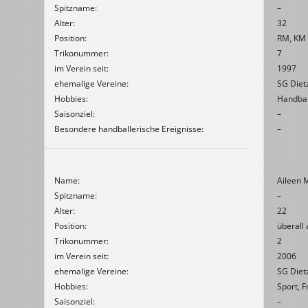
Spitzname:
–
Alter:
32
Position:
RM, KM
Trikonummer:
7
im Verein seit:
1997
ehemalige Vereine:
SG Diet
Hobbies:
Handball
Saisonziel:
–
Besondere handballerische Ereignisse:
–
Name:
Aileen 
Spitzname:
–
Alter:
22
Position:
überall
Trikonummer:
2
im Verein seit:
2006
ehemalige Vereine:
SG Diet
Hobbies:
Sport, 
Saisonziel:
–