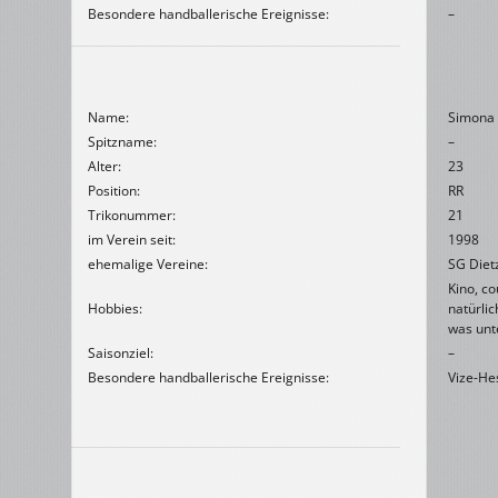
Besondere handballerische Ereignisse:
–
Name:
Simona
Spitzname:
–
Alter:
23
Position:
RR
Trikonummer:
21
im Verein seit:
1998
ehemalige Vereine:
SG Diet
Kino, c
Hobbies:
natürli
was un
Saisonziel:
–
Besondere handballerische Ereignisse:
Vize-He