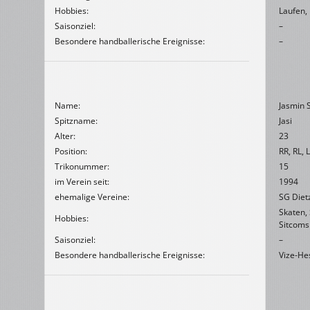
Hobbies:
Laufen,
Saisonziel:
–
Besondere handballerische Ereignisse:
–
Name:
Jasmin 
Spitzname:
Jasi
Alter:
23
Position:
RR, RL, 
Trikonummer:
15
im Verein seit:
1994
ehemalige Vereine:
SG Diet
Skaten,
Hobbies:
Sitcoms
Saisonziel:
–
Besondere handballerische Ereignisse:
Vize-He