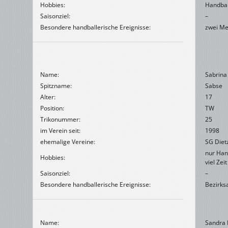
Hobbies:
Handball
Saisonziel:
–
Besondere handballerische Ereignisse:
zwei Me
Name:
Sabrin
Spitzname:
Sabse
Alter:
17
Position:
TW
Trikonummer:
25
im Verein seit:
1998
ehemalige Vereine:
SG Diet
nur Hand
Hobbies:
viel Zeit
Saisonziel:
–
Besondere handballerische Ereignisse:
Bezirk
Name:
Sandra 