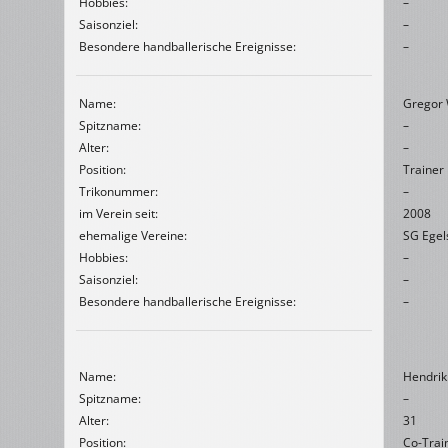
Hobbies:
–
Saisonziel:
–
Besondere handballerische Ereignisse:
–
Name:
Gregor
Spitzname:
–
Alter:
–
Position:
Trainer
Trikonummer:
–
im Verein seit:
2008
ehemalige Vereine:
SG Egel
Hobbies:
–
Saisonziel:
–
Besondere handballerische Ereignisse:
–
Name:
Hendrik
Spitzname:
–
Alter:
31
Position:
Co-Trai