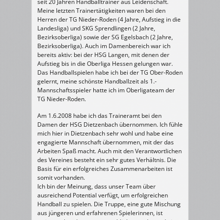
seit 20 Jahren Handballtrainer aus Leidenschaft.
Meine letzten Trainertätigkeiten waren bei den
Herren der TG Nieder-Roden (4 Jahre, Aufstieg in die
Landesliga) und SKG Sprendlingen (2 Jahre,
Bezirksoberliga) sowie der SG Egelsbach (2 Jahre,
Bezirksoberliga). Auch im Damenbereich war ich
bereits aktiv: bei der HSG Langen, mit denen der
Aufstieg bis in die Oberliga Hessen gelungen war.
Das Handballspielen habe ich bei der TG Ober-Roden
gelernt, meine schönste Handballzeit als 1.-
Mannschaftsspieler hatte ich im Oberligateam der
TG Nieder-Roden.
Am 1.6.2008 habe ich das Traineramt bei den
Damen der HSG Dietzenbach übernommen. Ich fühle
mich hier in Dietzenbach sehr wohl und habe eine
engagierte Mannschaft übernommen, mit der das
Arbeiten Spaß macht. Auch mit den Verantwortlichen
des Vereines besteht ein sehr gutes Verhältnis. Die
Basis für ein erfolgreiches Zusammenarbeiten ist
somit vorhanden.
Ich bin der Meinung, dass unser Team über
ausreichend Potential verfügt, um erfolgreichen
Handball zu spielen. Die Truppe, eine gute Mischung
aus jüngeren und erfahrenen Spielerinnen, ist