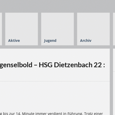
Aktive
Jugend
Archiv
enselbold – HSG Dietzenbach 22 :
g bis zur 14. Minute immer verdient in Führung. Trotz einer