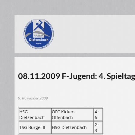
08.11.2009 F-Jugend: 4. Spielta
9. November 2009
HSG
OFC Kickers
4 :
Dietzenbach
Offenbach
6
2 :
TSG Bürgel II
HSG Dietzenbach
3