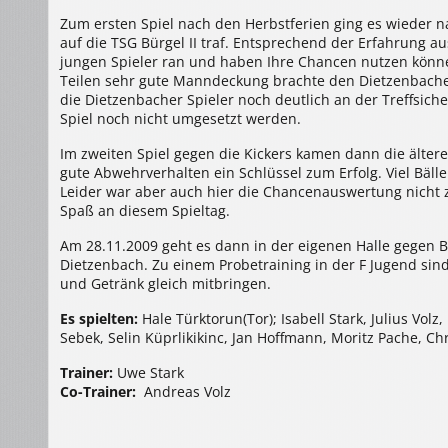
Zum ersten Spiel nach den Herbstferien ging es wieder 
auf die TSG Bürgel II traf. Entsprechend der Erfahrung 
jungen Spieler ran und haben Ihre Chancen nutzen könne
Teilen sehr gute Manndeckung brachte den Dietzenbache
die Dietzenbacher Spieler noch deutlich an der Treffsiche
Spiel noch nicht umgesetzt werden.
Im zweiten Spiel gegen die Kickers kamen dann die ältere
gute Abwehrverhalten ein Schlüssel zum Erfolg. Viel Bäll
Leider war aber auch hier die Chancenauswertung nicht zuf
Spaß an diesem Spieltag.
Am 28.11.2009 geht es dann in der eigenen Halle gegen B
Dietzenbach. Zu einem Probetraining in der F Jugend sin
und Getränk gleich mitbringen.
Es spielten:
Hale Türktorun(Tor); Isabell Stark, Julius Volz,
Sebek, Selin Küprlikikinc, Jan Hoffmann, Moritz Pache, Ch
Trainer:
Uwe Stark
Co-Trainer:
Andreas Volz