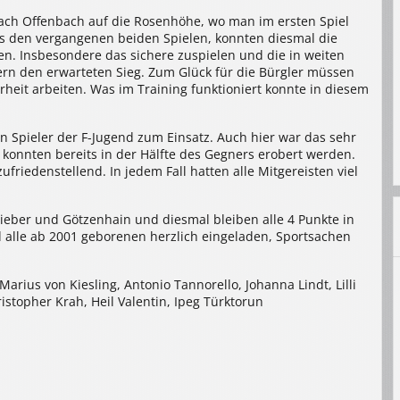
nach Offenbach auf die Rosenhöhe, wo man im ersten Spiel
aus den vergangenen beiden Spielen, konnten diesmal die
n. Insbesondere das sichere zuspielen und die in weiten
rn den erwarteten Sieg. Zum Glück für die Bürgler müssen
rheit arbeiten. Was im Training funktioniert konnte in diesem
n Spieler der F-Jugend zum Einsatz. Auch hier war das sehr
e konnten bereits in der Hälfte des Gegners erobert werden.
riedenstellend. In jedem Fall hatten alle Mitgereisten viel
ieber und Götzenhain und diesmal bleiben alle 4 Punkte in
d alle ab 2001 geborenen herzlich eingeladen, Sportsachen
 Marius von Kiesling, Antonio Tannorello, Johanna Lindt, Lilli
ristopher Krah, Heil Valentin, Ipeg Türktorun