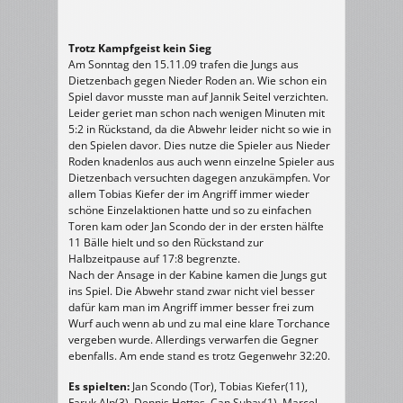
Trotz Kampfgeist kein Sieg
Am Sonntag den 15.11.09 trafen die Jungs aus
Dietzenbach gegen Nieder Roden an. Wie schon ein
Spiel davor musste man auf Jannik Seitel verzichten.
Leider geriet man schon nach wenigen Minuten mit
5:2 in Rückstand, da die Abwehr leider nicht so wie in
den Spielen davor. Dies nutze die Spieler aus Nieder
Roden knadenlos aus auch wenn einzelne Spieler aus
Dietzenbach versuchten dagegen anzukämpfen. Vor
allem Tobias Kiefer der im Angriff immer wieder
schöne Einzelaktionen hatte und so zu einfachen
Toren kam oder Jan Scondo der in der ersten hälfte
11 Bälle hielt und so den Rückstand zur
Halbzeitpause auf 17:8 begrenzte.
Nach der Ansage in der Kabine kamen die Jungs gut
ins Spiel. Die Abwehr stand zwar nicht viel besser
dafür kam man im Angriff immer besser frei zum
Wurf auch wenn ab und zu mal eine klare Torchance
vergeben wurde. Allerdings verwarfen die Gegner
ebenfalls. Am ende stand es trotz Gegenwehr 32:20.
Es spielten:
Jan Scondo (Tor), Tobias Kiefer(11),
Faruk Alp(3), Dennis Hottes, Can Subay(1), Marcel