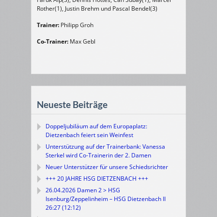
Rother(1), Justin Brehm und Pascal Bendel(3)
Trainer:
Philipp Groh
Co-Trainer:
Max Gebl
Neueste Beiträge
Doppeljubiläum auf dem Europaplatz:
Dietzenbach feiert sein Weinfest
Unterstützung auf der Trainerbank: Vanessa
Sterkel wird Co-Trainerin der 2. Damen
Neuer Unterstützer für unsere Schiedsrichter
+++ 20 JAHRE HSG DIETZENBACH +++
26.04.2026 Damen 2 > HSG
Isenburg/Zeppelinheim – HSG Dietzenbach II
26:27 (12:12)