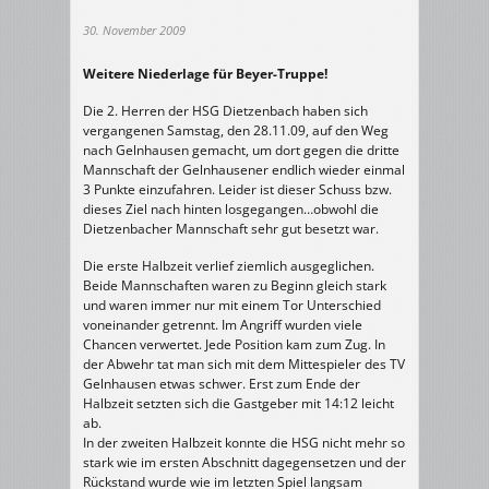
30. November 2009
Weitere Niederlage für Beyer-Truppe!
Die 2. Herren der HSG Dietzenbach haben sich
vergangenen Samstag, den 28.11.09, auf den Weg
nach Gelnhausen gemacht, um dort gegen die dritte
Mannschaft der Gelnhausener endlich wieder einmal
3 Punkte einzufahren. Leider ist dieser Schuss bzw.
dieses Ziel nach hinten losgegangen…obwohl die
Dietzenbacher Mannschaft sehr gut besetzt war.
Die erste Halbzeit verlief ziemlich ausgeglichen.
Beide Mannschaften waren zu Beginn gleich stark
und waren immer nur mit einem Tor Unterschied
voneinander getrennt. Im Angriff wurden viele
Chancen verwertet. Jede Position kam zum Zug. In
der Abwehr tat man sich mit dem Mittespieler des TV
Gelnhausen etwas schwer. Erst zum Ende der
Halbzeit setzten sich die Gastgeber mit 14:12 leicht
ab.
In der zweiten Halbzeit konnte die HSG nicht mehr so
stark wie im ersten Abschnitt dagegensetzen und der
Rückstand wurde wie im letzten Spiel langsam