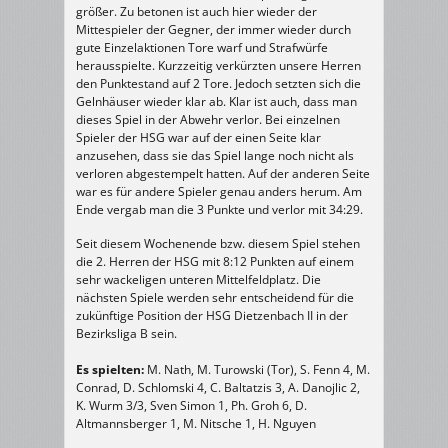
größer. Zu betonen ist auch hier wieder der
Mittespieler der Gegner, der immer wieder durch
gute Einzelaktionen Tore warf und Strafwürfe
herausspielte. Kurzzeitig verkürzten unsere Herren
den Punktestand auf 2 Tore. Jedoch setzten sich die
Gelnhäuser wieder klar ab. Klar ist auch, dass man
dieses Spiel in der Abwehr verlor. Bei einzelnen
Spieler der HSG war auf der einen Seite klar
anzusehen, dass sie das Spiel lange noch nicht als
verloren abgestempelt hatten. Auf der anderen Seite
war es für andere Spieler genau anders herum. Am
Ende vergab man die 3 Punkte und verlor mit 34:29.
Seit diesem Wochenende bzw. diesem Spiel stehen
die 2. Herren der HSG mit 8:12 Punkten auf einem
sehr wackeligen unteren Mittelfeldplatz. Die
nächsten Spiele werden sehr entscheidend für die
zukünftige Position der HSG Dietzenbach II in der
Bezirksliga B sein.
Es spielten:
M. Nath, M. Turowski (Tor), S. Fenn 4, M.
Conrad, D. Schlomski 4, C. Baltatzis 3, A. Danojlic 2,
K. Wurm 3/3, Sven Simon 1, Ph. Groh 6, D.
Altmannsberger 1, M. Nitsche 1, H. Nguyen