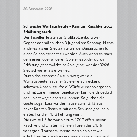
30. November 2009
Schwache Wurfausbeute – Kapitän Raschke trotz
Erkältung stark
Der Tabellen letzte aus Großkrotzenburg war
Gegner der männlichen B-Jugend am Sonntag. Nichts
anderes als ein Sieg zählte um den Ansprüchen für
diese Saison gerecht zu werden. Auch wenn es noch
dem einen oder anderen Spieler gab, der durch
Erkältung geschwächt ins Spiel ging, war der 32:26
Sieg schwerer als erwartet.
Durch das gesamte Spiel hinweg war die
Wurfausbeute fast aller Spieler erschreckend
schwach. Unzählige „freie“ Würfe wurden vergeben
und mit zunehmender Spieldauer kam die Ungeduld
dazu nicht weg ziehen zu können. So glichen die
Gäste sogar kurz vor der Pause zum 13:13 aus,
bevor Kapitän Raschke mit dem Schlusssignal sein
erstes Tor die 14:13 Führung warf.
Die zweite Hälfte war bis zum 17:17 offen, bevor
Raschke und Onater mit ihren Toren das 24:19
vorlegten. Trotzdem konnte man sich nicht wie
erhofft weiter absetzen und gewann zwar verdient