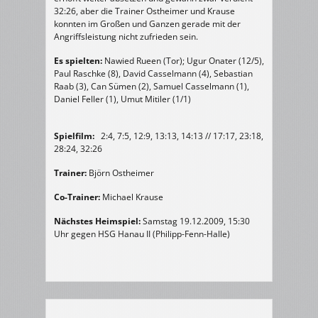
32:26, aber die Trainer Ostheimer und Krause
konnten im Großen und Ganzen gerade mit der
Angriffsleistung nicht zufrieden sein.
Es spielten:
Nawied Rueen (Tor); Ugur Onater (12/5),
Paul Raschke (8), David Casselmann (4), Sebastian
Raab (3), Can Sümen (2), Samuel Casselmann (1),
Daniel Feller (1), Umut Mitiler (1/1)
Spielfilm:
2:4, 7:5, 12:9, 13:13, 14:13 // 17:17, 23:18,
28:24, 32:26
Trainer:
Björn Ostheimer
Co-Trainer:
Michael Krause
Nächstes Heimspiel:
Samstag 19.12.2009, 15:30
Uhr gegen HSG Hanau II (Philipp-Fenn-Halle)