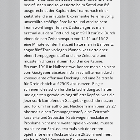
beeinflussen und so kassierte beim Satnd von 8:8
ausgerechnet der Kapitän des Teams nach einer
Zeitstrafe, die er lautstark kommentierte, eine völlig
unverhältnismäßige Rote Karte und wird seinem
Team wohl länger fehlen. Dadurch geriet man
erstmal aus dem Tritt und lag mit 9:10 zurück. Durch
einen kleinen Zwischenspurt von 14:11 auf 16:12
eine Minute vor der Halbzeit hätte man in Ballbesitz
sogar fünf Tore vorlegen können, kassierte aber
einen Tempogegenstoß und eine Zeitstrafe und
musste in Unterzahl beim 16:13 in die Kabine.
Bis zum 19:18 in Halbzeit zwei konnte man sich nicht
vom Gastgeber absetzen. Dann schaffte man durch
konsequente offensive Deckung und eine Zeitstrafe
für Dreieich sich auf 25:19 abzusetzen. Einige
schienen dies schon für die Entscheidung zu halten
und agierten gerade im Angriff jetzt Kopflos, was die
jetzt stark kämpfenden Gastgeber geschickt nutzten
und Tor um Tor aufholten. Nachdem man beim 29:27
abermals einen Tempogegenstoß, eine Zeitstrafe
kassierte und Sebastian Raab wegen muskulärer
Probleme nicht mehr weiter spielen konnte, musste
man kurz vor Schluss erstmals seit der ersten
Spielhälfte einen Rückstand zum 29:30 hinnehmen.
Als beim 30:31 Dreieich in Ballbesitz einen