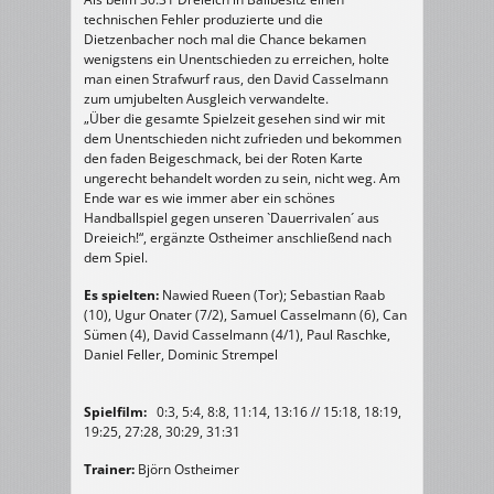
technischen Fehler produzierte und die
Dietzenbacher noch mal die Chance bekamen
wenigstens ein Unentschieden zu erreichen, holte
man einen Strafwurf raus, den David Casselmann
zum umjubelten Ausgleich verwandelte.
„Über die gesamte Spielzeit gesehen sind wir mit
dem Unentschieden nicht zufrieden und bekommen
den faden Beigeschmack, bei der Roten Karte
ungerecht behandelt worden zu sein, nicht weg. Am
Ende war es wie immer aber ein schönes
Handballspiel gegen unseren `Dauerrivalen´ aus
Dreieich!“, ergänzte Ostheimer anschließend nach
dem Spiel.
Es spielten:
Nawied Rueen (Tor); Sebastian Raab
(10), Ugur Onater (7/2), Samuel Casselmann (6), Can
Sümen (4), David Casselmann (4/1), Paul Raschke,
Daniel Feller, Dominic Strempel
Spielfilm:
0:3, 5:4, 8:8, 11:14, 13:16 // 15:18, 18:19,
19:25, 27:28, 30:29, 31:31
Trainer:
Björn Ostheimer