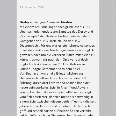
13. Dezember 2009
Derby endet „nur“ unentschieden
Mit einem am Ende sogar noch glücklichen 31:31
Unentschieden endete am Samstag das Derby und
„Spitzenspiel“ der Bezirksoberliga zwischen dem
Gastgeber der HSG Dreieich und der HSG
Dietzenbach. „Für uns war es ein richtungweisendes
Spiel, denn mit einer Niederlage wäre es unmöglich
gewesen noch um die vorderen Plätze mitspielen zu
können, obwohl wir nach dem Spielverlauf doch
unglücklich sind nur einen Punkt entführen zu
können“, sagte Ostheimer nach dem Spiel.
Von Beginn an waren die B-Jugendlichen aus
Dietzenbach hell wach und legten mit eine 3:0
Führung, durch drei Tore von Sebastian Raab der
heute sein stärkstes Spiel in Angriff und Abwehr
zeigte, los. Doch die erste Spielhälfte war geprägt
vom Schiedsrichter, der sich mehr als notwendig in
einem Spiel zwischen diesen beiden Teams – die seit
Jahren fair verlaufen – mit unnötiger Härte durch
griff und schnell Karten auf beiden Seiten verteilte.
Leider ließen sich die Dietzenbacher dadurch mehr