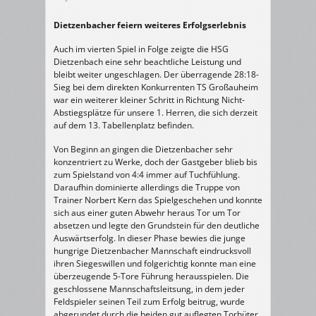
Dietzenbacher feiern weiteres Erfolgserlebnis
Auch im vierten Spiel in Folge zeigte die HSG
Dietzenbach eine sehr beachtliche Leistung und
bleibt weiter ungeschlagen. Der überragende 28:18-
Sieg bei dem direkten Konkurrenten TS Großauheim
war ein weiterer kleiner Schritt in Richtung Nicht-
Abstiegsplätze für unsere 1. Herren, die sich derzeit
auf dem 13. Tabellenplatz befinden.
Von Beginn an gingen die Dietzenbacher sehr
konzentriert zu Werke, doch der Gastgeber blieb bis
zum Spielstand von 4:4 immer auf Tuchfühlung.
Daraufhin dominierte allerdings die Truppe von
Trainer Norbert Kern das Spielgeschehen und konnte
sich aus einer guten Abwehr heraus Tor um Tor
absetzen und legte den Grundstein für den deutliche
Auswärtserfolg. In dieser Phase bewies die junge
hungrige Dietzenbacher Mannschaft eindrucksvoll
ihren Siegeswillen und folgerichtig konnte man eine
überzeugende 5-Tore Führung herausspielen. Die
geschlossene Mannschaftsleitsung, in dem jeder
Feldspieler seinen Teil zum Erfolg beitrug, wurde
abgerundet durch die beiden gut auflegten Torhüter,