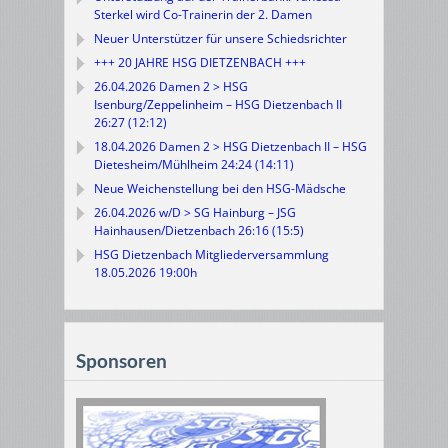
Sterkel wird Co-Trainerin der 2. Damen
Neuer Unterstützer für unsere Schiedsrichter
+++ 20 JAHRE HSG DIETZENBACH +++
26.04.2026 Damen 2 > HSG
Isenburg/Zeppelinheim – HSG Dietzenbach II
26:27 (12:12)
18.04.2026 Damen 2 > HSG Dietzenbach II – HSG
Dietesheim/Mühlheim 24:24 (14:11)
Neue Weichenstellung bei den HSG-Mädsche
26.04.2026 w/D > SG Hainburg – JSG
Hainhausen/Dietzenbach 26:16 (15:5)
HSG Dietzenbach Mitgliederversammlung
18.05.2026 19:00h
Sponsoren