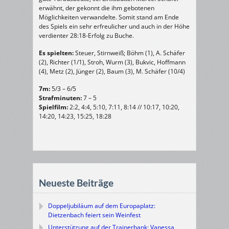
erwähnt, der gekonnt die ihm gebotenen
Möglichkeiten verwandelte. Somit stand am Ende
des Spiels ein sehr erfreulicher und auch in der Höhe
verdienter 28:18-Erfolg zu Buche.
Es spielten:
Steuer, Stirnweiß; Böhm (1), A. Schäfer
(2), Richter (1/1), Stroh, Wurm (3), Bukvic, Hoffmann
(4), Metz (2), Jünger (2), Baum (3), M. Schäfer (10/4)
7m:
5/3 – 6/5
Strafminuten:
7 – 5
Spielfilm:
2:2, 4:4, 5:10, 7:11, 8:14 // 10:17, 10:20,
14:20, 14:23, 15:25, 18:28
Neueste Beiträge
Doppeljubiläum auf dem Europaplatz:
Dietzenbach feiert sein Weinfest
Unterstützung auf der Trainerbank: Vanessa