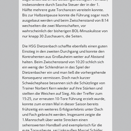
insbesondere durch Sascha Steuer der in der 1.
Hälfte mehrere gute Torchancen vereiteln konnte.
Bis zur Halbzeitpause konnte die Führung sogar noch
ausgebaut werden und beim Zwischenstand von 8:14
wechselten die zwei Mannschaften, vor
wahrscheinlich der bisherigen BOL-Minuskulisse von
nur knapp 30 Zuschauern, die Seiten.
Die HSG Dietzenbach schaffte ebenfalls einen guten
Einstieg in den zweiten Durchgang und konnte den
Kontrahenten aus Großauheim weiter auf Abstand
halten. Beim Zwischenstand von 10:20 schlich sich
ein wenig der Schlendrian in das Spiel der
Dietzenbacher ein und man ließ die vorhergehende
Konsequenz vermissen. Doch nach kurzer
Schwächephase besannen sich die Schützlinge von
Trainer Norbert Kern wieder auf ihre Stärken und
stellten die Weichen auf Sieg. Als der Treffer zum
15:25, zur erneuten 10-Tore Führung erzielt wurde,
konnte zum ersten Mal in dieser Saison bereits
frühzeitig ein weiteres Erfolgserlebnis unter Dach
und Fach gebracht werden. Insgesamt zeigte die
1.Mannschaft über weite Strecken einen
sehenswerten Handball und exemplarisch für die
gute Torausbeute, sei Linksaußen Marcel Schäfer