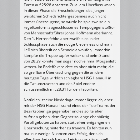
Toren auf 25:28 absetzen. Zu allem Überfluss waren
in dieser Phase die Entscheidungen des jungen
weiblichen Schiedsrichtergespannes auch nicht
immer überzeugend, so wurde beispielsweise ein
regelkonform abgeschlossenes Tempogegenstoßtor
von Mannschaftsführer Jonas Hoffmann aberkannt.
Den 1. Herren fehlte aber zweifelslos in der
Schlussphase auch die nötige Cleverness und man
ließ sich übereilt den Schneid abkaufen, immerhin
kämpfte die Truppe tapfer weiter und beim Stand
von 28:29 konnte man sogar noch einmal Morgenluft
wittern. Im Endeffekt reichte es aber nicht mehr, die
so greifbare Überraschung gegen die an dem
heutigen Tage wirklich schlagbare HSG Hanau II in
die Tat umzusetzen und das Spiel endete
schlussendlich mit 28:31 für den Favoriten.
Natürlich ist eine Niederlage immer ärgerlich, aber
mit der HSG Hanau II stand eines der Top-Teams der
Bezirksoberliga gegenüber und es sollte eher
Auftrieb geben, dem Gegner so lange ebenbürtig
Paroli geboten zu haben, statt einer entgangenen
Überraschung hinterher zu trauern. Es fehlten nun
mal nur wenige Nuancen zum Erfolg, der sich
allerdings bei solch einer Leistung relativ schnell