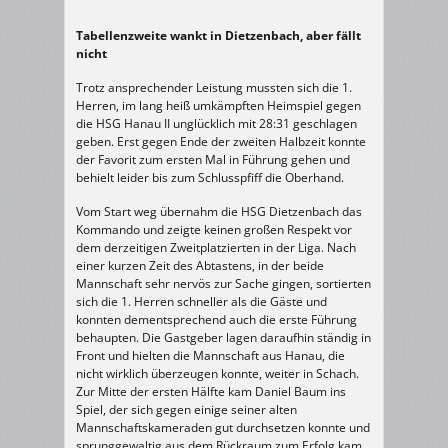
Tabellenzweite wankt in Dietzenbach, aber fällt
nicht
Trotz ansprechender Leistung mussten sich die 1.
Herren, im lang heiß umkämpften Heimspiel gegen
die HSG Hanau II unglücklich mit 28:31 geschlagen
geben. Erst gegen Ende der zweiten Halbzeit konnte
der Favorit zum ersten Mal in Führung gehen und
behielt leider bis zum Schlusspfiff die Oberhand.
Vom Start weg übernahm die HSG Dietzenbach das
Kommando und zeigte keinen großen Respekt vor
dem derzeitigen Zweitplatzierten in der Liga. Nach
einer kurzen Zeit des Abtastens, in der beide
Mannschaft sehr nervös zur Sache gingen, sortierten
sich die 1. Herren schneller als die Gäste und
konnten dementsprechend auch die erste Führung
behaupten. Die Gastgeber lagen daraufhin ständig in
Front und hielten die Mannschaft aus Hanau, die
nicht wirklich überzeugen konnte, weiter in Schach.
Zur Mitte der ersten Hälfte kam Daniel Baum ins
Spiel, der sich gegen einige seiner alten
Mannschaftskameraden gut durchsetzen konnte und
sprunggewaltig aus dem Rückraum zum Erfolg kam.