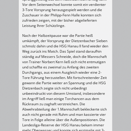
Vor dem Seitenwechsel konnte somit ein verdienter
3-Tore Vorsprung herausgespielt werden und die
Zuschauer in der Philipp-Fenn Halle konnten sich
zufrieden zeigen, mit der bisher abgelieferten
Leistung Ihrer Schützlinge.
Nach der Halbzeitpause war die Partie heiß
umkämpft, der Vorsprung der Dietzenbacher Sieben
schmolz dahin und die HSG Hanau II fand wieder den
Weg zurück ins Match. Das Spiel stand daraufhin
ständig auf Messers Schneide, doch die Mannschaft
von Trainer Norbert Kern ließ sich nicht entmutigen
und schaffte es zweimal zu Anfang des zweiten
Durchgangs, aus einem Ausgleich wieder eine 2-
Tore Führung herzustellen. Mit fortschreitender Zeit
gewann die Partie weiter an Spannung und die HSG
Dietzenbach zeigte sich nicht unbedingt
unbeeindruckt von diesem Umstand, insbesondere
im Angriff ließ man einige Torchancen aus dem
Rückraum zu zaghaft verstreichen. Die
Abwehrabteilung der 1.Mannschaft bekleckerte sich
auch nicht gerade mit Ruhm und man kassierte vier
Tore in Folge alleine über die Außenpositionen. Die
Landesliga-Reserve der HSG Hanau bekam immer
mehr Oberwasser und konnte sich erstmalig mit 3-