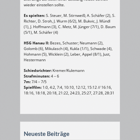
wieder einstellen sollte.
Es spielten:
S. Steuer, M. Stirnweiß; A. Schäfer (2), S.
Richter, D. Stroh, J. Wurm (6/2), M. Bukvic, J. Mündl
(1), J. Hoffmann (3), C. Metz, M. Jünger (7/1), D. Baum
(5/1), M. Schäfer (4)
HSG Hanau II:
Bezes, Schuster; Neumann (2),
Golomb (6), Mikulasch (4), Kukla (1/1), Schwade (4),
Hohmann (5), Wicklein (2), Leber, Appel (8/1), Just,
Hestermann
Schiedsrichter:
Kremer/Kulemann
Strafminuten:
4 – 6
7m:
7/4 – 7/5
Spielfilm:
1:0, 4:2, 7:4, 10:10, 12:12, 15:12 // 16:16,
18:16, 18:18, 20:18, 21:22, 24:23, 25:27, 27:28, 28:31
Neueste Beiträge