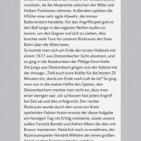
resoluter, da die Absprache zwischen der Mitte und
Halben Positionen stimmte. Außerdem spielten die
HSGler eine sehr agile Abwehr, die immer
Ballorientiert handelte. Für das Angriffsspiel galt es
den Ball lange in den eigenen Reihen laufen zu
lassen, um den Gegner auf sich zu ziehen, dies
brachte viele Tore für unseren Rückraum der freie
Bahn über die Mitte hatte.
So konnte man sich am Ende der ersten Halbzeit mit
einem 16:11 aus Dietzenbacher Sicht absetzen, und
es ging in die Katakomben der Philipp-Fenn-Halle.
Die Jungs aus Dietzenbach gingen aus der Kabine mit
der Ansage: „Teilt euch eure Kräfte für die letzten 25
Minuten ein, damit am Ende noch Luft da ist!“ So ging
man nun in die zweite Hälfte des Spieles, den
Dietzenbachern merkte man nicht an, dass man
einer weniger war, sie schlossen fast jeden Angriff
bei Zeit ab und dies erfolgreich. Der rechte
Rückraum wurde durch den sonst am Kreis
spielenden Fabian Anton ersetzt der diese Aufgabe
am heutigen Tag mit Erfolg meisterte, sowie unsere
außen Yannick Bendel und Adrian Albert die dies mit
Bravur meisterten. Natürlich noch zu erwähnen, der
Rückraumspieler Hendrik Wilhelm der einen großen
Anteil an dem Spielstand hatte und dem