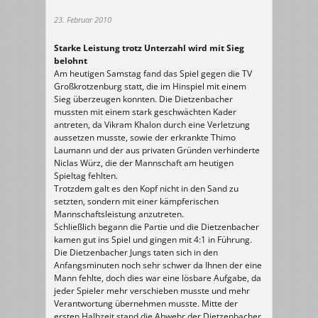
23. Februar 2010
Starke Leistung trotz Unterzahl wird mit Sieg
belohnt
Am heutigen Samstag fand das Spiel gegen die TV
Großkrotzenburg statt, die im Hinspiel mit einem
Sieg überzeugen konnten. Die Dietzenbacher
mussten mit einem stark geschwächten Kader
antreten, da Vikram Khalon durch eine Verletzung
aussetzen musste, sowie der erkrankte Thimo
Laumann und der aus privaten Gründen verhinderte
Niclas Würz, die der Mannschaft am heutigen
Spieltag fehlten.
Trotzdem galt es den Kopf nicht in den Sand zu
setzten, sondern mit einer kämpferischen
Mannschaftsleistung anzutreten.
Schließlich begann die Partie und die Dietzenbacher
kamen gut ins Spiel und gingen mit 4:1 in Führung.
Die Dietzenbacher Jungs taten sich in den
Anfangsminuten noch sehr schwer da Ihnen der eine
Mann fehlte, doch dies war eine lösbare Aufgabe, da
jeder Spieler mehr verschieben musste und mehr
Verantwortung übernehmen musste. Mitte der
ersten Halbzeit stand die Abwehr der Dietzenbacher