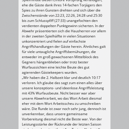
ehe die Gäste dank ihres 14-fachen Torjägers den
Spies zu ihren Gunsten drehten und sich über die
Zwischenstände von 22:23, 22:26, 24:28 und 25:30
bis zum Schlusspfiff (27:33) unangefochten den
verdienten doppelten Punktgewinn sicherten. In der
Abwehr präsentierten sich die Hausherren vor allem
in der zweiten Spielhälfte in vielen Situationen
unkonzentriert und fielen auf einfachste
Angriffshandlungen der Gäste herein. Ähnliches galt
für viele untaugliche Angriffsbemühungen, die
entweder im groß gewachsenen Mittelblock des
Gegners hängenblieben oder trotz bester
Wurfaussichten eine leichte Beute des gut
agierenden Gästekeepers wurden.
„Wir haben die 2. Halbzeit klar und deutlich 10:17
verloren. Ich glaube das sagt zum einen alles über
unsere konzeptions- und ideenlose Angriffsleistung
mit 43% Wurfausbeute. Nicht besser war aber
unsere Abwehrarbeit, wo das Wort Arbeit diesmal
eher mit dem Wort Arbeitsscheu zu umschreiben
wäre. Die Runde ist zwar noch sehr jung, dennoch ist
unverkennbar, dass unsere gemeinsame
Vorbereitung diesmal nicht die Beste war. Von der
Leistungsstärke der Rückrunde der letzten Saison