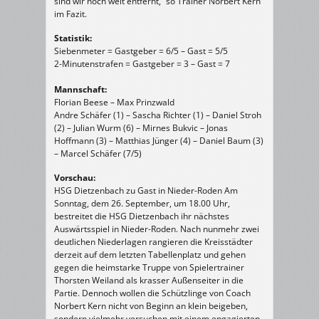
sind wir noch weit entfernt,“ so Trainer Norbert Kern
im Fazit.
Statistik:
Siebenmeter = Gastgeber = 6/5 – Gast = 5/5
2-Minutenstrafen = Gastgeber = 3 – Gast = 7
Mannschaft:
Florian Beese – Max Prinzwald
Andre Schäfer (1) – Sascha Richter (1) – Daniel Stroh
(2) – Julian Wurm (6) – Mirnes Bukvic – Jonas
Hoffmann (3) – Matthias Jünger (4) – Daniel Baum (3)
– Marcel Schäfer (7/5)
Vorschau:
HSG Dietzenbach zu Gast in Nieder-Roden Am
Sonntag, dem 26. September, um 18.00 Uhr,
bestreitet die HSG Dietzenbach ihr nächstes
Auswärtsspiel in Nieder-Roden. Nach nunmehr zwei
deutlichen Niederlagen rangieren die Kreisstädter
derzeit auf dem letzten Tabellenplatz und gehen
gegen die heimstarke Truppe von Spielertrainer
Thorsten Weiland als krasser Außenseiter in die
Partie. Dennoch wollen die Schützlinge von Coach
Norbert Kern nicht von Beginn an klein beigeben,
sondern vielmehr versuchen mit einem engagierten