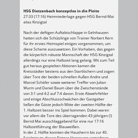
HSG Dietzenbach konzeptlos in die Pleite
27:33 (17:16) Heimniederlage gegen HSG Bernd-Mai
alias Kinzigtal
Nach der deftigen Auftaktschlappe in Gelnhausen
hatten sich die Schützlinge von Trainer Norbert Kern
für ihr erstes Heimspiel einiges vorgenommen, um
diese Scharte auszuwetzen. Ein Vorhaben, das gegen
die körperlich robuste Mannschaft der HSG Kinzigtal
allerdings nur eine Halbzeit lang gelang. Mit zum Teil
gut heraus gespielten Aktionen kamen die
Kreisstädter bestens aus den Startlöchern und zogen
über Tore der beiden schnellen Außen Andre und
Marcel Schäfer sowie weiterer Treffer von Julian
Wurm und Daniel Baum über die Zwischenstände
von 3:1 und 4:2 auf 7:4 davon. Erste Abwehrfehler
und einige Abschlussschwächen der Gastgeber
ließen die Gäste jedoch Mitte der zweiten Hälfte der
1. Halbzeit besser ins Spiel kommen. Dabei waren
vor allem die Tore des überragenden 43-jährigen (!)
Bernd Mai ausschlaggebend für eine nur 17:16
Halbzeitführung der Blauweißen.
In der 2. Hälfte konnten die Hausherrn bis zur 40.
Spielminute diesen Eintore Vorsprung verteidigen,