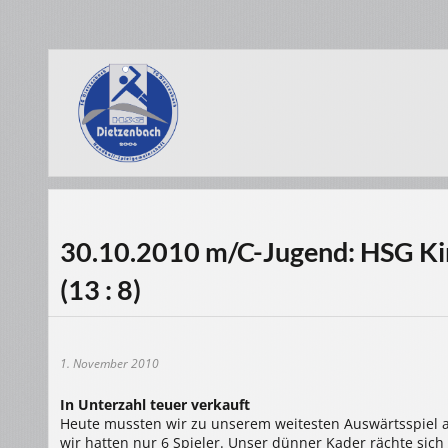
30.10.2010 m/C-Jugend: HSG Kinz
(13 : 8)
1. November 2010
In Unterzahl teuer verkauft
Heute mussten wir zu unserem weitesten Auswärtsspiel an
wir hatten nur 6 Spieler. Unser dünner Kader rächte sich