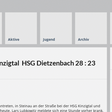
Aktive
Jugend
Archiv
igtal  HSG Dietzenbach 28 : 23
treten, in Steinau an der Straße bei der HSG Kinzigtal und
 heute, Lars Lubkowitz meldete sich eine Stunde vorher krank,