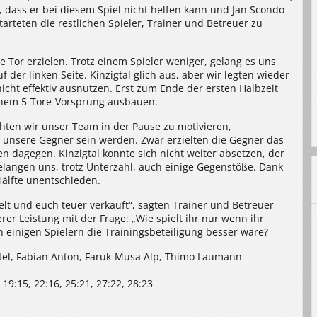
, dass er bei diesem Spiel nicht helfen kann und Jan Scondo
arteten die restlichen Spieler, Trainer und Betreuer zu
e Tor erzielen. Trotz einem Spieler weniger, gelang es uns
der linken Seite. Kinzigtal glich aus, aber wir legten wieder
icht effektiv ausnutzen. Erst zum Ende der ersten Halbzeit
einem 5-Tore-Vorsprung ausbauen.
chten wir unser Team in der Pause zu motivieren,
t unsere Gegner sein werden. Zwar erzielten die Gegner das
ten dagegen. Kinzigtal konnte sich nicht weiter absetzen, der
elangen uns, trotz Unterzahl, auch einige Gegenstöße. Dank
Hälfte unentschieden.
elt und euch teuer verkauft“, sagten Trainer und Betreuer
er Leistung mit der Frage: „Wie spielt ihr nur wenn ihr
 einigen Spielern die Trainingsbeteiligung besser wäre?
Seitel, Fabian Anton, Faruk-Musa Alp, Thimo Laumann
2, 19:15, 22:16, 25:21, 27:22, 28:23