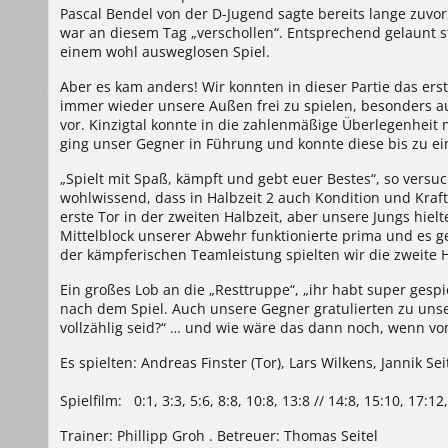
Pascal Bendel von der D-Jugend sagte bereits lange zuvor
war an diesem Tag „verschollen“. Entsprechend gelaunt st
einem wohl ausweglosen Spiel.
Aber es kam anders! Wir konnten in dieser Partie das erst
immer wieder unsere Außen frei zu spielen, besonders auf 
vor. Kinzigtal konnte in die zahlenmäßige Überlegenheit n
ging unser Gegner in Führung und konnte diese bis zu 
„Spielt mit Spaß, kämpft und gebt euer Bestes“, so versu
wohlwissend, dass in Halbzeit 2 auch Kondition und Kraf
erste Tor in der zweiten Halbzeit, aber unsere Jungs hiel
Mittelblock unserer Abwehr funktionierte prima und es g
der kämpferischen Teamleistung spielten wir die zweite 
Ein großes Lob an die „Resttruppe“, „ihr habt super gespi
nach dem Spiel. Auch unsere Gegner gratulierten zu unser
vollzählig seid?“ … und wie wäre das dann noch, wenn von
Es spielten: Andreas Finster (Tor), Lars Wilkens, Jannik 
Spielfilm: 0:1, 3:3, 5:6, 8:8, 10:8, 13:8 // 14:8, 15:10, 17:1
Trainer: Phillipp Groh . Betreuer: Thomas Seitel