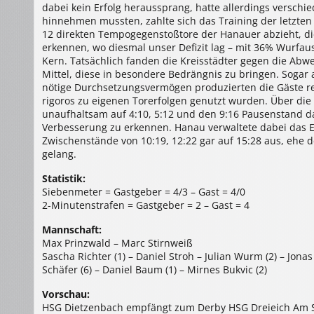
dabei kein Erfolg heraussprang, hatte allerdings versch
hinnehmen mussten, zahlte sich das Training der letzte
12 direkten Tempogegenstoßtore der Hanauer abzieht, die 
erkennen, wo diesmal unser Defizit lag – mit 36% Wurfaus
Kern. Tatsächlich fanden die Kreisstädter gegen die Abw
Mittel, diese in besondere Bedrängnis zu bringen. Sogar 
nötige Durchsetzungsvermögen produzierten die Gäste r
rigoros zu eigenen Torerfolgen genutzt wurden. Über die
unaufhaltsam auf 4:10, 5:12 und den 9:16 Pausenstand dav
Verbesserung zu erkennen. Hanau verwaltete dabei das E
Zwischenstände von 10:19, 12:22 gar auf 15:28 aus, ehe 
gelang.
Statistik:
Siebenmeter = Gastgeber = 4/3 – Gast = 4/0
2-Minutenstrafen = Gastgeber = 2 – Gast = 4
Mannschaft:
Max Prinzwald – Marc Stirnweiß
Sascha Richter (1) – Daniel Stroh – Julian Wurm (2) – Jona
Schäfer (6) – Daniel Baum (1) – Mirnes Bukvic (2)
Vorschau:
HSG Dietzenbach empfängt zum Derby HSG Dreieich Am So