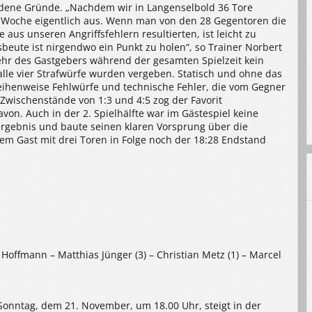
iedene Gründe. „Nachdem wir in Langenselbold 36 Tore
n Woche eigentlich aus. Wenn man von den 28 Gegentoren die
aus unseren Angriffsfehlern resultierten, ist leicht zu
beute ist nirgendwo ein Punkt zu holen“, so Trainer Norbert
ehr des Gastgebers während der gesamten Spielzeit kein
alle vier Strafwürfe wurden vergeben. Statisch und ohne das
eihenweise Fehlwürfe und technische Fehler, die vom Gegner
 Zwischenstände von 1:3 und 4:5 zog der Favorit
on. Auch in der 2. Spielhälfte war im Gästespiel keine
rgebnis und baute seinen klaren Vorsprung über die
dem Gast mit drei Toren in Folge noch der 18:28 Endstand
s Hoffmann – Matthias Jünger (3) – Christian Metz (1) – Marcel
nntag, dem 21. November, um 18.00 Uhr, steigt in der