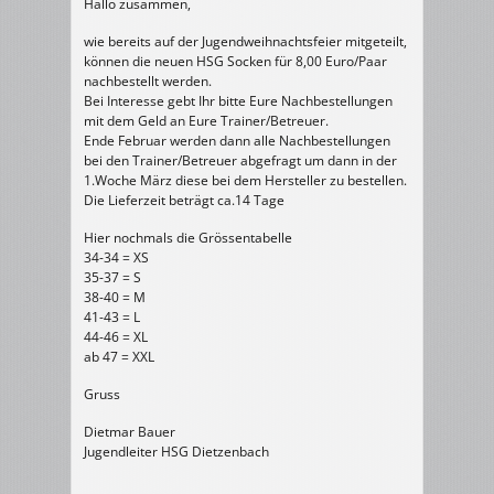
Hallo zusammen,
wie bereits auf der Jugendweihnachtsfeier mitgeteilt,
können die neuen HSG Socken für 8,00 Euro/Paar
nachbestellt werden.
Bei Interesse gebt Ihr bitte Eure Nachbestellungen
mit dem Geld an Eure Trainer/Betreuer.
Ende Februar werden dann alle Nachbestellungen
bei den Trainer/Betreuer abgefragt um dann in der
1.Woche März diese bei dem Hersteller zu bestellen.
Die Lieferzeit beträgt ca.14 Tage
Hier nochmals die Grössentabelle
34-34 = XS
35-37 = S
38-40 = M
41-43 = L
44-46 = XL
ab 47 = XXL
Gruss
Dietmar Bauer
Jugendleiter HSG Dietzenbach