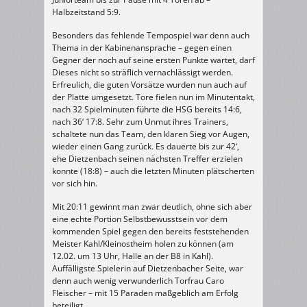
Halbzeitstand 5:9.
Besonders das fehlende Tempospiel war denn auch
Thema in der Kabinenansprache – gegen einen
Gegner der noch auf seine ersten Punkte wartet, darf
Dieses nicht so sträflich vernachlässigt werden.
Erfreulich, die guten Vorsätze wurden nun auch auf
der Platte umgesetzt. Tore fielen nun im Minutentakt,
nach 32 Spielminuten führte die HSG bereits 14:6,
nach 36‘ 17:8. Sehr zum Unmut ihres Trainers,
schaltete nun das Team, den klaren Sieg vor Augen,
wieder einen Gang zurück. Es dauerte bis zur 42‘,
ehe Dietzenbach seinen nächsten Treffer erzielen
konnte (18:8) – auch die letzten Minuten plätscherten
vor sich hin.
Mit 20:11 gewinnt man zwar deutlich, ohne sich aber
eine echte Portion Selbstbewusstsein vor dem
kommenden Spiel gegen den bereits feststehenden
Meister Kahl/Kleinostheim holen zu können (am
12.02. um 13 Uhr, Halle an der B8 in Kahl).
Auffälligste Spielerin auf Dietzenbacher Seite, war
denn auch wenig verwunderlich Torfrau Caro
Fleischer – mit 15 Paraden maßgeblich am Erfolg
beteiligt.