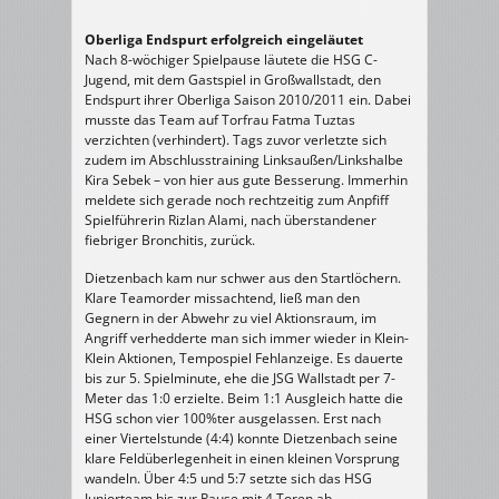
Oberliga Endspurt erfolgreich eingeläutet
Nach 8-wöchiger Spielpause läutete die HSG C-
Jugend, mit dem Gastspiel in Großwallstadt, den
Endspurt ihrer Oberliga Saison 2010/2011 ein. Dabei
musste das Team auf Torfrau Fatma Tuztas
verzichten (verhindert). Tags zuvor verletzte sich
zudem im Abschlusstraining Linksaußen/Linkshalbe
Kira Sebek – von hier aus gute Besserung. Immerhin
meldete sich gerade noch rechtzeitig zum Anpfiff
Spielführerin Rizlan Alami, nach überstandener
fiebriger Bronchitis, zurück.
Dietzenbach kam nur schwer aus den Startlöchern.
Klare Teamorder missachtend, ließ man den
Gegnern in der Abwehr zu viel Aktionsraum, im
Angriff verhedderte man sich immer wieder in Klein-
Klein Aktionen, Tempospiel Fehlanzeige. Es dauerte
bis zur 5. Spielminute, ehe die JSG Wallstadt per 7-
Meter das 1:0 erzielte. Beim 1:1 Ausgleich hatte die
HSG schon vier 100%ter ausgelassen. Erst nach
einer Viertelstunde (4:4) konnte Dietzenbach seine
klare Feldüberlegenheit in einen kleinen Vorsprung
wandeln. Über 4:5 und 5:7 setzte sich das HSG
Juniorteam bis zur Pause mit 4 Toren ab –