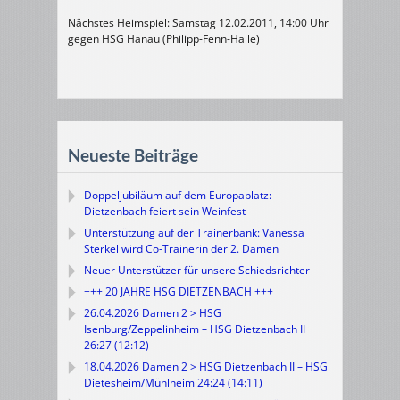
Nächstes Heimspiel: Samstag 12.02.2011, 14:00 Uhr
gegen HSG Hanau (Philipp-Fenn-Halle)
Neueste Beiträge
Doppeljubiläum auf dem Europaplatz:
Dietzenbach feiert sein Weinfest
Unterstützung auf der Trainerbank: Vanessa
Sterkel wird Co-Trainerin der 2. Damen
Neuer Unterstützer für unsere Schiedsrichter
+++ 20 JAHRE HSG DIETZENBACH +++
26.04.2026 Damen 2 > HSG
Isenburg/Zeppelinheim – HSG Dietzenbach II
26:27 (12:12)
18.04.2026 Damen 2 > HSG Dietzenbach II – HSG
Dietesheim/Mühlheim 24:24 (14:11)