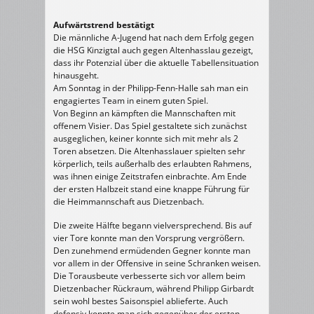
Aufwärtstrend bestätigt
Die männliche A-Jugend hat nach dem Erfolg gegen
die HSG Kinzigtal auch gegen Altenhasslau gezeigt,
dass ihr Potenzial über die aktuelle Tabellensituation
hinausgeht.
Am Sonntag in der Philipp-Fenn-Halle sah man ein
engagiertes Team in einem guten Spiel.
Von Beginn an kämpften die Mannschaften mit
offenem Visier. Das Spiel gestaltete sich zunächst
ausgeglichen, keiner konnte sich mit mehr als 2
Toren absetzen. Die Altenhasslauer spielten sehr
körperlich, teils außerhalb des erlaubten Rahmens,
was ihnen einige Zeitstrafen einbrachte. Am Ende
der ersten Halbzeit stand eine knappe Führung für
die Heimmannschaft aus Dietzenbach.
Die zweite Hälfte begann vielversprechend. Bis auf
vier Tore konnte man den Vorsprung vergrößern.
Den zunehmend ermüdenden Gegner konnte man
vor allem in der Offensive in seine Schranken weisen.
Die Torausbeute verbesserte sich vor allem beim
Dietzenbacher Rückraum, während Philipp Girbardt
sein wohl bestes Saisonspiel ablieferte. Auch
defensiv konnte man sich gegenüber der ersten