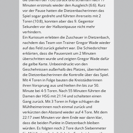
Minuten erstmals wieder den Ausgleich (6:6). Kurz
vor der Pause hatten die Dietzenbacherinnen das
Spiel sogar gedreht und führten ihrerseits mit 2
Toren (10:8), konnten aber das 9. Gegentor
Sekunden vor der Halbzeitpause nicht mehr
verhindern.
Ein Kuriosum erlebten die Zuschauer in Dietzenbach,
nachdem das Team von Trainer Gregor Wade wieder
auf das Feld zurück gekehrt war. Die Schiedsrichter
erklärten, dass die Pausenzeit um 2 Minuten
überschritten wurde und zeigten Gregor Wade dafür
die gelbe Karte. Unbeeindruckt von den
Geschehnissen außerhalb des Platzes, übernahmen
die Dietzenbacherinnen die Kontrolle über das Spiel.
Mit 4 Toren in Folge bauten die Kreistädterinnen
ihren Vorsprung aus und hielten ihn bis zur 50.
Minute bei 4-5 Toren. Nach 55 Minuten führten die
Damen der HSG mit 21:14 und schalteten einen
Gang zurück. Mit 3 Toren in Folge schlugen die
Mühlheimerinnen noch einmal zurück und
verkürzten den Abstand wieder auf 4 Tore. Mit dem
22:17 zwei Minuten vor dem Ende war dann klar,
dass die beiden Punkte in Dietzenbach bleiben
würden. Es folgten noch 2 Tore durch Siebenmeter