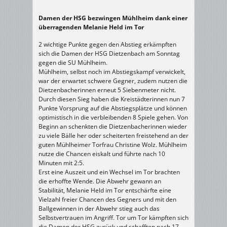
Damen der HSG bezwingen Mühlheim dank einer
überragenden Melanie Held im Tor
2 wichtige Punkte gegen den Abstieg erkämpften
sich die Damen der HSG Dietzenbach am Sonntag
gegen die SU Mühlheim.
Mühlheim, selbst noch im Abstiegskampf verwickelt,
war der erwartet schwere Gegner, zudem nutzen die
Dietzenbacherinnen erneut 5 Siebenmeter nicht.
Durch diesen Sieg haben die Kreistädterinnen nun 7
Punkte Vorsprung auf die Abstiegsplätze und können
optimistisch in die verbleibenden 8 Spiele gehen. Von
Beginn an schenkten die Dietzenbacherinnen wieder
zu viele Bälle her oder scheiterten freistehend an der
guten Mühlheimer Torfrau Christine Wolz. Mühlheim
nutze die Chancen eiskalt und führte nach 10
Minuten mit 2:5.
Erst eine Auszeit und ein Wechsel im Tor brachten
die erhoffte Wende. Die Abwehr gewann an
Stabilität, Melanie Held im Tor entschärfte eine
Vielzahl freier Chancen des Gegners und mit den
Ballgewinnen in der Abwehr stieg auch das
Selbstvertrauen im Angriff. Tor um Tor kämpften sich
die Damen der HSG zurück und schafften nach 17