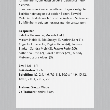
für Mühlheim, die lediglich der Ergebniskosmetik
dienten.
Erwähnenswert waren an diesem Tage einzig die
Torhüterleistungen auf beiden Seiten. Sowohl
Melanie Held als auch Christine Wolz auf Seiten der
SU Mühlheim zeigten herausragende Leistungen.
Es spielten:
Sabrina Holzmann, Melanie Held;
Miriam Held (1), Eda Subay (1), Kathrin Lehr (1),
Angelika Luberecka, Regine Urban (4), Tamara
Stadter, Sandra Mehl (3), Frauke Roth (5/5),
Katharina Preis (2), Carolin Rotter (2/1), Mandy
Meixner, Laura Albert (3).
7m:
11/6 – 6/4
Zeitstrafen:
1 – 6
Spielfilm:
1:2, 2:4, 4:6, 7:6, 8:8, 10:9 // 14:9, 15:12,
18:13, 21:14, 22:17, 22:19.
Trainer:
Gregor Wade
Co-Trainer:
Hendrik Flath