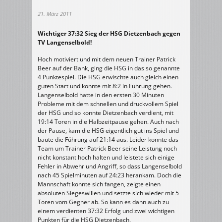
21. März 2011
Wichtiger 37:32 Sieg der HSG Dietzenbach gegen
TV Langenselbold!
Hoch motiviert und mit dem neuen Trainer Patrick
Beer auf der Bank, ging die HSG in das so genannte
4 Punktespiel. Die HSG erwischte auch gleich einen
guten Start und konnte mit 8:2 in Führung gehen.
Langenselbold hatte in den ersten 30 Minuten
Probleme mit dem schnellen und druckvollem Spiel
der HSG und so konnte Dietzenbach verdient, mit
19:14 Toren in die Halbzeitpause gehen. Auch nach
der Pause, kam die HSG eigentlich gut ins Spiel und
baute die Führung auf 21:14 aus. Leider konnte das
Team um Trainer Patrick Beer seine Leistung noch
nicht konstant hoch halten und leistete sich einige
Fehler in Abwehr und Angriff, so dass Langenselbold
nach 45 Spielminuten auf 24:23 herankam. Doch die
Mannschaft konnte sich fangen, zeigte einen
absoluten Siegeswillen und setzte sich wieder mit 5
Toren vom Gegner ab. So kann es dann auch zu
einem verdienten 37:32 Erfolg und zwei wichtigen
Punkten für die HSG Dietzenbach.