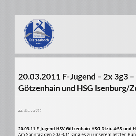
20.03.2011 F-Jugend – 2x 3g3 – 
Götzenhain und HSG Isenburg/Z
22. März 2011
20.03.11 F-Jugend HSV Götzenhain-HSG Dtzb. 4:55 und 
Am Sonntag den 20.03.11 ging es zu unserem letzten Run