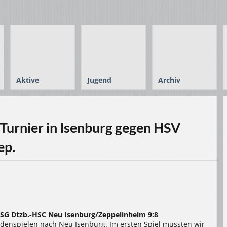
Aktive
Jugend
Archiv
Turnier in Isenburg gegen HSV
ep.
HSG Dtzb.-HSC Neu Isenburg/Zeppelinheim 9:8
denspielen nach Neu Isenburg. Im ersten Spiel mussten wir