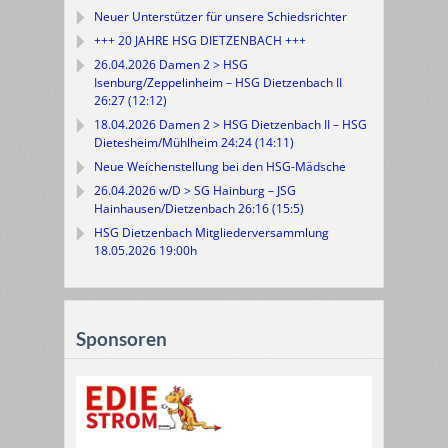
Neuer Unterstützer für unsere Schiedsrichter
+++ 20 JAHRE HSG DIETZENBACH +++
26.04.2026 Damen 2 > HSG
Isenburg/Zeppelinheim – HSG Dietzenbach II
26:27 (12:12)
18.04.2026 Damen 2 > HSG Dietzenbach II – HSG
Dietesheim/Mühlheim 24:24 (14:11)
Neue Weichenstellung bei den HSG-Mädsche
26.04.2026 w/D > SG Hainburg – JSG
Hainhausen/Dietzenbach 26:16 (15:5)
HSG Dietzenbach Mitgliederversammlung
18.05.2026 19:00h
Sponsoren