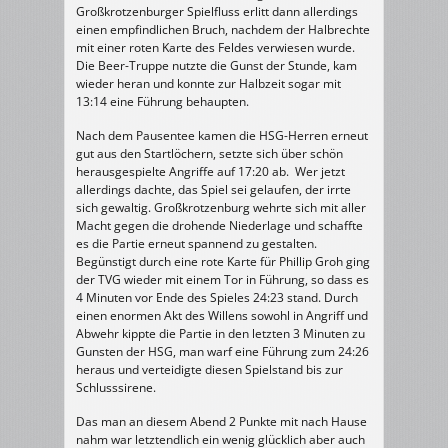
Großkrotzenburger Spielfluss erlitt dann allerdings
einen empfindlichen Bruch, nachdem der Halbrechte
mit einer roten Karte des Feldes verwiesen wurde.
Die Beer-Truppe nutzte die Gunst der Stunde, kam
wieder heran und konnte zur Halbzeit sogar mit
13:14 eine Führung behaupten.
Nach dem Pausentee kamen die HSG-Herren erneut
gut aus den Startlöchern, setzte sich über schön
herausgespielte Angriffe auf 17:20 ab. Wer jetzt
allerdings dachte, das Spiel sei gelaufen, der irrte
sich gewaltig. Großkrotzenburg wehrte sich mit aller
Macht gegen die drohende Niederlage und schaffte
es die Partie erneut spannend zu gestalten.
Begünstigt durch eine rote Karte für Phillip Groh ging
der TVG wieder mit einem Tor in Führung, so dass es
4 Minuten vor Ende des Spieles 24:23 stand. Durch
einen enormen Akt des Willens sowohl in Angriff und
Abwehr kippte die Partie in den letzten 3 Minuten zu
Gunsten der HSG, man warf eine Führung zum 24:26
heraus und verteidigte diesen Spielstand bis zur
Schlusssirene.
Das man an diesem Abend 2 Punkte mit nach Hause
nahm war letztendlich ein wenig glücklich aber auch