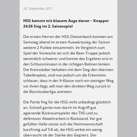
26. September 2011
HSG kommt mit blauem Auge davon – Knapper
24:26 Sieg im 2. Saisonspiel
Die ersten Herren der HSG Dietzenbach konnten am
Samstag abend im ersten Auswärtssieg der Saison
weitere 2 Punkte einsammeln. Im Vergleich zum
Spiel der Vorwoche tat sich die Beer-Truppe jedoch
wesentlich schwerer und konnte das Ergebnis erst in
den Schlussminuten in die richtigen Bahnen lenken.
Die Kreisstädter behalten mit dem Sieg den obersten
Tabellenplatz, sind nun jedoch um die Erkenntnis
schlauer, dass in der A-Klasse noch ein steiniger Weg
vor ihnen liegt, will man den direkten Weg zurück in
die Bezirksoberliga antreten.
Die Partie fing für die HSG nicht unbedingt glücklich
an. Schnell geriet man durch im Angriff gut
agierende Rückraumspieler des TVG und zu
defensiver Abwehrarbeit in Rückstand. Vor gut
gefüllter Halle setzte sich die Heimmannschaft
kurzfristig auf 5:8 ab, die HSG wirkte ein wenig
überrascht ob der Stärke des Gegners. Der