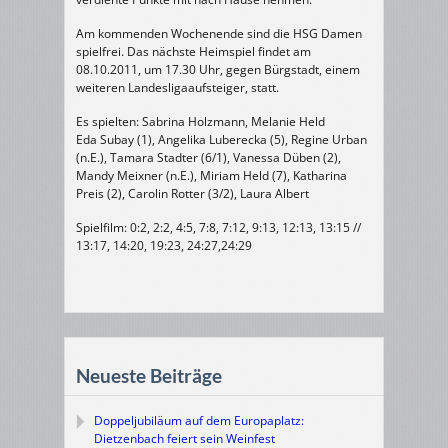
Am kommenden Wochenende sind die HSG Damen
spielfrei. Das nächste Heimspiel findet am
08.10.2011, um 17.30 Uhr, gegen Bürgstadt, einem
weiteren Landesligaaufsteiger, statt.
Es spielten: Sabrina Holzmann, Melanie Held
Eda Subay (1), Angelika Luberecka (5), Regine Urban
(n.E.), Tamara Stadter (6/1), Vanessa Düben (2),
Mandy Meixner (n.E.), Miriam Held (7), Katharina
Preis (2), Carolin Rotter (3/2), Laura Albert
Spielfilm: 0:2, 2:2, 4:5, 7:8, 7:12, 9:13, 12:13, 13:15 //
13:17, 14:20, 19:23, 24:27,24:29
Neueste Beiträge
Doppeljubiläum auf dem Europaplatz:
Dietzenbach feiert sein Weinfest