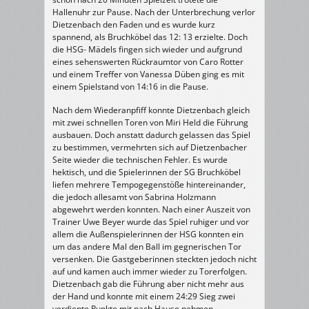
Hallenuhr zur Pause. Nach der Unterbrechung verlor
Dietzenbach den Faden und es wurde kurz
spannend, als Bruchköbel das 12: 13 erzielte. Doch
die HSG- Mädels fingen sich wieder und aufgrund
eines sehenswerten Rückraumtor von Caro Rotter
und einem Treffer von Vanessa Düben ging es mit
einem Spielstand von 14:16 in die Pause.
Nach dem Wiederanpfiff konnte Dietzenbach gleich
mit zwei schnellen Toren von Miri Held die Führung
ausbauen. Doch anstatt dadurch gelassen das Spiel
zu bestimmen, vermehrten sich auf Dietzenbacher
Seite wieder die technischen Fehler. Es wurde
hektisch, und die Spielerinnen der SG Bruchköbel
liefen mehrere Tempogegenstöße hintereinander,
die jedoch allesamt von Sabrina Holzmann
abgewehrt werden konnten. Nach einer Auszeit von
Trainer Uwe Beyer wurde das Spiel ruhiger und vor
allem die Außenspielerinnen der HSG konnten ein
um das andere Mal den Ball im gegnerischen Tor
versenken. Die Gastgeberinnen steckten jedoch nicht
auf und kamen auch immer wieder zu Torerfolgen.
Dietzenbach gab die Führung aber nicht mehr aus
der Hand und konnte mit einem 24:29 Sieg zwei
verdiente Punkte mit nach Hause nehmen.