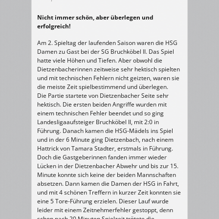
Nicht immer schön, aber überlegen und
erfolgreich!
Am 2. Spieltag der laufenden Saison waren die HSG
Damen zu Gast bei der SG Bruchköbel II. Das Spiel
hatte viele Höhen und Tiefen. Aber obwohl die
Dietzenbacherinnen zeitweise sehr hektisch spielten
und mit technischen Fehlern nicht geizten, waren sie
die meiste Zeit spielbestimmend und überlegen.
Die Partie startete von Dietzenbacher Seite sehr
hektisch. Die ersten beiden Angriffe wurden mit
einem technischen Fehler beendet und so ging
Landesligaaufsteiger Bruchköbel II, mit 2:0 in
Führung. Danach kamen die HSG-Mädels ins Spiel
und in der 6 Minute ging Dietzenbach, nach einem
Hattrick von Tamara Stadter, erstmals in Führung.
Doch die Gastgeberinnen fanden immer wieder
Lücken in der Dietzenbacher Abwehr und bis zur 15.
Minute konnte sich keine der beiden Mannschaften
absetzen. Dann kamen die Damen der HSG in Fahrt,
und mit 4 schönen Treffern in kurzer Zeit konnten sie
eine 5 Tore-Führung erzielen. Dieser Lauf wurde
leider mit einem Zeitnehmerfehler gestoppt, denn
schon nach 20 Minuten Spielzeit trötete die