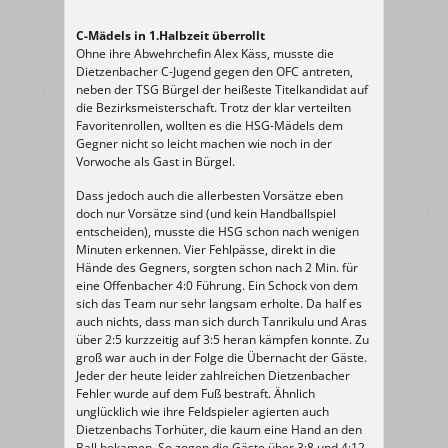
C-Mädels in 1.Halbzeit überrollt
Ohne ihre Abwehrchefin Alex Käss, musste die
Dietzenbacher C-Jugend gegen den OFC antreten,
neben der TSG Bürgel der heißeste Titelkandidat auf
die Bezirksmeisterschaft. Trotz der klar verteilten
Favoritenrollen, wollten es die HSG-Mädels dem
Gegner nicht so leicht machen wie noch in der
Vorwoche als Gast in Bürgel.
Dass jedoch auch die allerbesten Vorsätze eben
doch nur Vorsätze sind (und kein Handballspiel
entscheiden), musste die HSG schon nach wenigen
Minuten erkennen. Vier Fehlpässe, direkt in die
Hände des Gegners, sorgten schon nach 2 Min. für
eine Offenbacher 4:0 Führung. Ein Schock von dem
sich das Team nur sehr langsam erholte. Da half es
auch nichts, dass man sich durch Tanrikulu und Aras
über 2:5 kurzzeitig auf 3:5 heran kämpfen konnte. Zu
groß war auch in der Folge die Übernacht der Gäste.
Jeder der heute leider zahlreichen Dietzenbacher
Fehler wurde auf dem Fuß bestraft. Ähnlich
unglücklich wie ihre Feldspieler agierten auch
Dietzenbachs Torhüter, die kaum eine Hand an den
Ball bekamen. So zogen die Gäste über 3:8 und 4:12