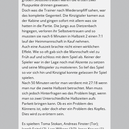
Pluspunkte drinnen gewesen.
Doch was die Trainer nach Wiederanpfiff sahen, war
das komplette Gegenteil. Die Kinzigtaler kamen aus
der Kabine und gingen sofort mit allem was sie
hatten in die Partie. Die Jungs aus Dietzenbach
hingegen, verloren ihr Selbstvertrauen und so
mussten sie nach 6 Minuten in Halbzeit 2 einen 7:1
lauf der Heimmannschaft in Kauf nehmen.
Auch eine Auszeit brachte nicht einen wirklichen
Effekt. Wie so oft gab sich die Mannschaft viel zu
Früh auf und schloss mit dem Spiel ab. Keiner der
Spieler war in der Lage noch mal Akzente zu setzen
und seine Mitspieler zu motivieren. So lief das Spiel
so vor sich hin und Kinzigtal konnte gelassen Ihr Spiel
spielen.
Nach 50 Minuten verlor man verdient mit 27:18 wenn
man nur die zweite Halbzeit betrachtet. Man muss
sich jedoch Hinterfragen wo das Problem liegt, wenn
man so zwei Unterschiedliche Halbzeiten aufs
Parkett bringen kann. Ob es ein Problem des
Könnens ist, oder doch eher ein Problem des Kopfes.
Dies wird zu erörtern sein.
Es spielten: Toma Stokan, Andreas Finster (Tor);
Jannik Seitel (2), Lars Wilkens (3/2), Jonas Krauss (1),