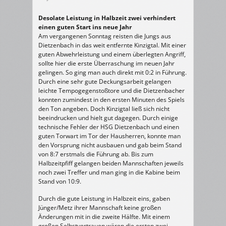
Desolate Leistung in Halbzeit zwei verhindert
einen guten Start ins neue Jahr
Am vergangenen Sonntag reisten die Jungs aus
Dietzenbach in das weit entfernte Kinzigtal. Mit einer
guten Abwehrleistung und einem überlegten Angriff,
sollte hier die erste Überraschung im neuen Jahr
gelingen. So ging man auch direkt mit 0:2 in Führung.
Durch eine sehr gute Deckungsarbeit gelangen
leichte Tempogegenstoßtore und die Dietzenbacher
konnten zumindest in den ersten Minuten des Spiels
den Ton angeben. Doch Kinzigtal ließ sich nicht
beeindrucken und hielt gut dagegen. Durch einige
technische Fehler der HSG Dietzenbach und einen
guten Torwart im Tor der Hausherren, konnte man
den Vorsprung nicht ausbauen und gab beim Stand
von 8:7 erstmals die Führung ab. Bis zum
Halbzeitpfiff gelangen beiden Mannschaften jeweils
noch zwei Treffer und man ging in die Kabine beim
Stand von 10:9.
Durch die gute Leistung in Halbzeit eins, gaben
Jünger/Metz ihrer Mannschaft keine großen
Änderungen mit in die zweite Hälfte. Mit einem
großen Selbstvertrauen wären die ersten zwei