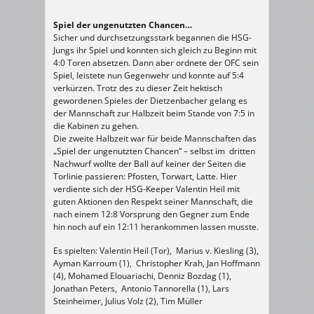
Spiel der ungenutzten Chancen…
Sicher und durchsetzungsstark begannen die HSG-
Jungs ihr Spiel und konnten sich gleich zu Beginn mit
4:0 Toren absetzen. Dann aber ordnete der OFC sein
Spiel, leistete nun Gegenwehr und konnte auf 5:4
verkürzen. Trotz des zu dieser Zeit hektisch
gewordenen Spieles der Dietzenbacher gelang es
der Mannschaft zur Halbzeit beim Stande von 7:5 in
die Kabinen zu gehen.
Die zweite Halbzeit war für beide Mannschaften das
„Spiel der ungenutzten Chancen“ – selbst im dritten
Nachwurf wollte der Ball auf keiner der Seiten die
Torlinie passieren: Pfosten, Torwart, Latte. Hier
verdiente sich der HSG-Keeper Valentin Heil mit
guten Aktionen den Respekt seiner Mannschaft, die
nach einem 12:8 Vorsprung den Gegner zum Ende
hin noch auf ein 12:11 herankommen lassen musste.
Es spielten: Valentin Heil (Tor), Marius v. Kiesling (3),
Ayman Karroum (1), Christopher Krah, Jan Hoffmann
(4), Mohamed Elouariachi, Denniz Bozdag (1),
Jonathan Peters, Antonio Tannorella (1), Lars
Steinheimer, Julius Volz (2), Tim Müller