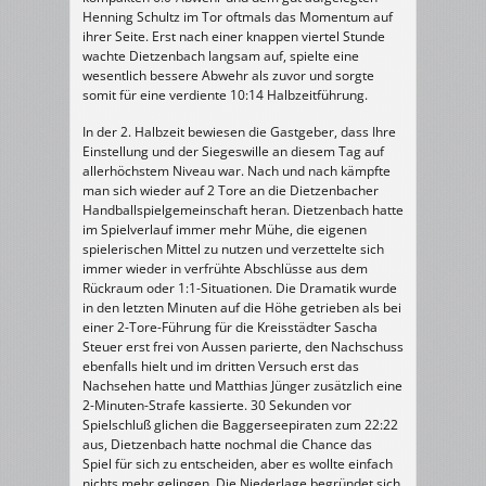
Henning Schultz im Tor oftmals das Momentum auf
ihrer Seite. Erst nach einer knappen viertel Stunde
wachte Dietzenbach langsam auf, spielte eine
wesentlich bessere Abwehr als zuvor und sorgte
somit für eine verdiente 10:14 Halbzeitführung.
In der 2. Halbzeit bewiesen die Gastgeber, dass Ihre
Einstellung und der Siegeswille an diesem Tag auf
allerhöchstem Niveau war. Nach und nach kämpfte
man sich wieder auf 2 Tore an die Dietzenbacher
Handballspielgemeinschaft heran. Dietzenbach hatte
im Spielverlauf immer mehr Mühe, die eigenen
spielerischen Mittel zu nutzen und verzettelte sich
immer wieder in verfrühte Abschlüsse aus dem
Rückraum oder 1:1-Situationen. Die Dramatik wurde
in den letzten Minuten auf die Höhe getrieben als bei
einer 2-Tore-Führung für die Kreisstädter Sascha
Steuer erst frei von Aussen parierte, den Nachschuss
ebenfalls hielt und im dritten Versuch erst das
Nachsehen hatte und Matthias Jünger zusätzlich eine
2-Minuten-Strafe kassierte. 30 Sekunden vor
Spielschluß glichen die Baggerseepiraten zum 22:22
aus, Dietzenbach hatte nochmal die Chance das
Spiel für sich zu entscheiden, aber es wollte einfach
nichts mehr gelingen. Die Niederlage begründet sich