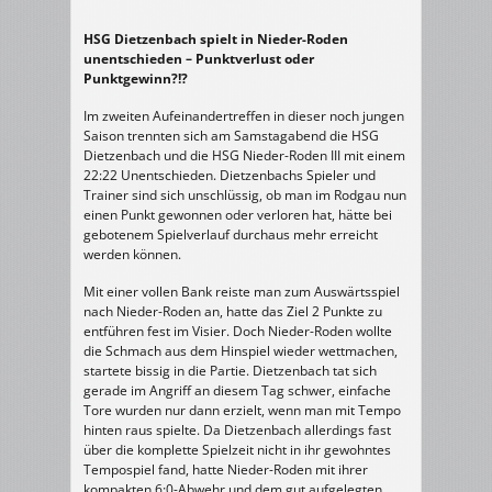
HSG Dietzenbach spielt in Nieder-Roden
unentschieden – Punktverlust oder
Punktgewinn?!?
Im zweiten Aufeinandertreffen in dieser noch jungen
Saison trennten sich am Samstagabend die HSG
Dietzenbach und die HSG Nieder-Roden III mit einem
22:22 Unentschieden. Dietzenbachs Spieler und
Trainer sind sich unschlüssig, ob man im Rodgau nun
einen Punkt gewonnen oder verloren hat, hätte bei
gebotenem Spielverlauf durchaus mehr erreicht
werden können.
Mit einer vollen Bank reiste man zum Auswärtsspiel
nach Nieder-Roden an, hatte das Ziel 2 Punkte zu
entführen fest im Visier. Doch Nieder-Roden wollte
die Schmach aus dem Hinspiel wieder wettmachen,
startete bissig in die Partie. Dietzenbach tat sich
gerade im Angriff an diesem Tag schwer, einfache
Tore wurden nur dann erzielt, wenn man mit Tempo
hinten raus spielte. Da Dietzenbach allerdings fast
über die komplette Spielzeit nicht in ihr gewohntes
Tempospiel fand, hatte Nieder-Roden mit ihrer
kompakten 6:0-Abwehr und dem gut aufgelegten