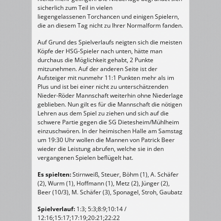
sicherlich zum Teil in vielen
liegengelassenen Torchancen und einigen Spielern,
die an diesem Tag nicht zu Ihrer Normalform fanden.
Auf Grund des Spielverlaufs neigten sich die meisten
Köpfe der HSG-Spieler nach unten, hätte man
durchaus die Möglichkeit gehabt, 2 Punkte
mitzunehmen. Auf der anderen Seite ist der
Aufsteiger mit nunmehr 11:1 Punkten mehr als im
Plus und ist bei einer nicht zu unterschätzenden
Nieder-Röder Mannschaft weiterhin ohne Niederlage
geblieben. Nun gilt es für die Mannschaft die nötigen
Lehren aus dem Spiel zu ziehen und sich auf die
schwere Partie gegen die SG Dietesheim/Mühlheim
einzuschwören. In der heimischen Halle am Samstag
um 19:30 Uhr wollen die Mannen von Patrick Beer
wieder die Leistung abrufen, welche sie in den
vergangenen Spielen beflügelt hat.
Es spielten:
Stirnweiß, Steuer, Böhm (1), A. Schäfer
(2), Wurm (1), Hoffmann (1), Metz (2), Jünger (2),
Beer (10/3), M. Schäfer (3), Sponagel, Stroh, Gaubatz
Spielverlauf:
1:3; 5:3;8:9;10:14 /
12:16;15:17;17:19;20:21;22:22