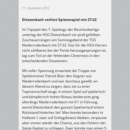
11. November 2012
Dietzenbach verliert Spitzenspiel mit 27:32
Im Topspiel des 7. Spieltags der Bezirksoberliga
unterlag die HSG Dietzenbach vor prall gefüllten
Zuschauerrängen am Samstagabend der TGS
Niederrodenbach mit 27:32. Das für die HSG-Herren
nicht zählbares bei der Partie herausgesprungen ist,
lag zum Teil an der fehlenden Cleverness in den
entscheidenden Situationen.
Mit voller Spannung erwartete die Truppe von
Spielertrainer Patrick Beer den Gegner aus
Niederrodenbach und war durchaus gewillt, an
diesem Abend zu zeigen, dass sie zu einer
Topmannschaft taugt. In einem Spiel auf spielerisch
und kämpferisch hohen Niveau beiderseits ging
allerdings Niederrodenbach mit 0:1 in Führung,
womit Dietzenbach den ganzen Spielverlauf einem
Rückstand hinterher lief. Man konnte besonders in
Halbzeit 1 zwar auf Schlagdistanz bleiben, verpasste
aber immer wieder die Chance, aus den Fehlern der
Gäste Kapital zu schlagen. Zwar konnte man einen 5-