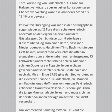
Tore-Vorsprung von Rodenbach auf 3 Tore zur
Halbzeit verkürzen, aber mit einer konsequenteren
Chancenverwertung wäre ein knapperer Stand als
13:16 drin gewesen.
Im zweiten Durchgang war man in der Anfangsphase
sogar wieder auf 2 Tore dran, scheiterte jedoch
abermals an den eigenen Nerven und dem
Gästekeeper. Der Schlüssel zur Niederlage an
diesem Abend lag zum einen daran, dass man
Niederrodenbachs Halblinken Timo Bach nicht in den
Griff bekam, obwohl man versuchte ihn offensiv
anzugehen, zum anderen aber auch an insgesamt 15
Fehlwürfen und 9 technischen Fehlern. Mit einer
solchen Quote ist ein Topspiel leider nicht zu
gewinnen und so setzten sich die Gäste nach und
nach ab. Mit am Ende 27:32 ging der Sieg verdient an
die cleverere Truppe aus Rodenbach, die Mannen
um Kapitän Jonas Hoffmann konnten das Feld jedoch
erhobenen Hauptes verlassen. Aus dem Spiel kann
die junge Mannschaft viel lernen und muss sich nach
der ersten Saisonniederlage im achten Spiel nicht
verstecken.
Am kommenden Samstag trifft die HSG auf die