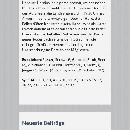
Hanauer Handballspielgemeinschaft, welche neben
Niederrodenbach wohl eine der Hauptanwärter auf
den Aufstieg in die Landesliga ist. Um 19:30 Uhr ist
Anwurf in der altehrwürdigen Doorner Halle, die
Rollen düften klar verteilt sein. Hanau wird als klarer
Favorit daheim alles daran setzen, die Punkte in der
Grimmstadt zu behalten. Sollte man aus der Partie
gegen Rodenbach seitens der HSG schnell die
richtigen Schlüsse ziehen, ist allerdings eine
Überraschung im Bereich des Möglichen.
Es spielten:
Steuer, Stirnweiß; Gaubatz, Stroh, Beer
(8), A. Schäfer (1), Mündl, Hoffmann (1), Metz (3),
Jünger (4), Wurm (4), Sponagel (2), M. Schäfer (4/2)
Spielfilm:
0:1, 2:3, 4:7, 7:10, 11:15, 13:16 // 15:17,
18:22, 20:26, 21:28, 24:30, 27:32
Neueste Beiträge