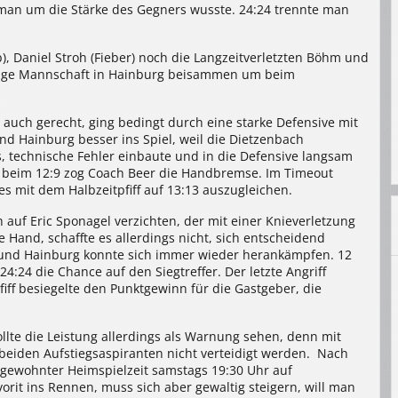
 man um die Stärke des Gegners wusste. 24:24 trennte man
, Daniel Stroh (Fieber) noch die Langzeitverletzten Böhm und
ftige Mannschaft in Hainburg beisammen um beim
 auch gerecht, ging bedingt durch eine starke Defensive mit
nd Hainburg besser ins Spiel, weil die Dietzenbach
, technische Fehler einbaute und in die Defensive langsam
d beim 12:9 zog Coach Beer die Handbremse. Im Timeout
 mit dem Halbzeitpfiff auf 13:13 auszugleichen.
auf Eric Sponagel verzichten, der mit einer Knieverletzung
 Hand, schaffte es allerdings nicht, sich entscheidend
n und Hainburg konnte sich immer wieder herankämpfen. 12
:24 die Chance auf den Siegtreffer. Der letzte Angriff
iff besiegelte den Punktgewinn für die Gastgeber, die
ollte die Leistung allerdings als Warnung sehen, denn mit
beiden Aufstiegsaspiranten nicht verteidigt werden.
Nach
 gewohnter Heimspielzeit samstags 19:30 Uhr auf
vorit ins Rennen, muss sich aber gewaltig steigern, will man