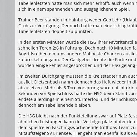
Tabellenletzten hatte man sich mehr erhofft, auch wenn
sich in einem spannenden und ausgeglichenem Spiel.
Trainer Beer standen in Hainburg weder Geo Lehr (Urlaub)
Groh zur Verfügung. Dennoch hatte man eine schlagkrä
Tabellenletzten doppelt zu punkten.
In den ersten Minuten wurde die HSG Ihrer Favoritenrolle
schnellen Toren 2:6 in Führung. Doch nach 10 Minuten fa
Angriffsreihen ein ums andere Mal beste Chancen auslies
zu bröckeln begann. Der Gastgeber drehte die Partie un
wurden einige Fehler angesprochen und der HSG gelang es
Im zweiten Durchgang mussten die Kreisstädter nun auch 
ausfiel. Dietzenbach nahm dennoch das Heft wieder in die
abzusetzen. Mehr als 3 Tore Vorsprung waren nicht dri
Sekunden vor Spielschluss hatte die HSG beim Stand von 24
endete allerdings in einem Stürmerfoul und der Schlusspf
dennoch am Tabellenende bleiben.
Die HSG bleibt nach der Punkteteilung zwar auf Platz 3, s
ähnlichen Leistungen kann der Verfolgerplatz hinter den 
dem spielfreien Faschingswochenende trifft das Team zu
Mitaufsteiger SV Erlensee. Hier geht man ebenfalls als Fa