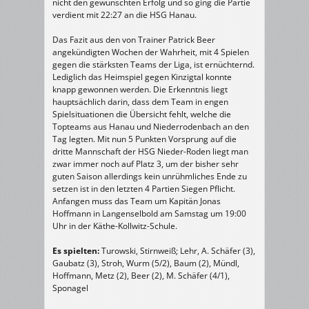
nicht den gewünschten Erfolg und so ging die Partie
verdient mit 22:27 an die HSG Hanau.
Das Fazit aus den von Trainer Patrick Beer
angekündigten Wochen der Wahrheit, mit 4 Spielen
gegen die stärksten Teams der Liga, ist ernüchternd.
Lediglich das Heimspiel gegen Kinzigtal konnte
knapp gewonnen werden. Die Erkenntnis liegt
hauptsächlich darin, dass dem Team in engen
Spielsituationen die Übersicht fehlt, welche die
Topteams aus Hanau und Niederrodenbach an den
Tag legten. Mit nun 5 Punkten Vorsprung auf die
dritte Mannschaft der HSG Nieder-Roden liegt man
zwar immer noch auf Platz 3, um der bisher sehr
guten Saison allerdings kein unrühmliches Ende zu
setzen ist in den letzten 4 Partien Siegen Pflicht.
Anfangen muss das Team um Kapitän Jonas
Hoffmann in Langenselbold am Samstag um 19:00
Uhr in der Käthe-Kollwitz-Schule.
Es spielten:
Turowski, Stirnweiß; Lehr, A. Schäfer (3),
Gaubatz (3), Stroh, Wurm (5/2), Baum (2), Mündl,
Hoffmann, Metz (2), Beer (2), M. Schäfer (4/1),
Sponagel