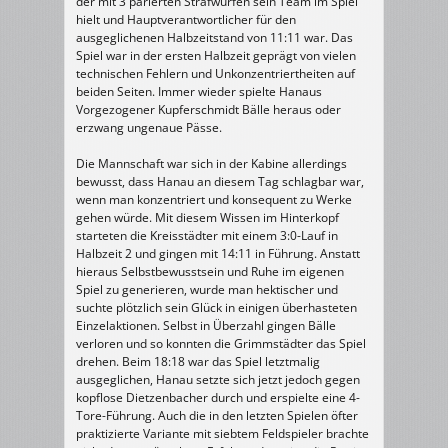
der mit 3 parierten Strafwürfen sein Team im Spiel
hielt und Hauptverantwortlicher für den
ausgeglichenen Halbzeitstand von 11:11 war. Das
Spiel war in der ersten Halbzeit geprägt von vielen
technischen Fehlern und Unkonzentriertheiten auf
beiden Seiten. Immer wieder spielte Hanaus
Vorgezogener Kupferschmidt Bälle heraus oder
erzwang ungenaue Pässe.
Die Mannschaft war sich in der Kabine allerdings
bewusst, dass Hanau an diesem Tag schlagbar war,
wenn man konzentriert und konsequent zu Werke
gehen würde. Mit diesem Wissen im Hinterkopf
starteten die Kreisstädter mit einem 3:0-Lauf in
Halbzeit 2 und gingen mit 14:11 in Führung. Anstatt
hieraus Selbstbewusstsein und Ruhe im eigenen
Spiel zu generieren, wurde man hektischer und
suchte plötzlich sein Glück in einigen überhasteten
Einzelaktionen. Selbst in Überzahl gingen Bälle
verloren und so konnten die Grimmstädter das Spiel
drehen. Beim 18:18 war das Spiel letztmalig
ausgeglichen, Hanau setzte sich jetzt jedoch gegen
kopflose Dietzenbacher durch und erspielte eine 4-
Tore-Führung. Auch die in den letzten Spielen öfter
praktizierte Variante mit siebtem Feldspieler brachte