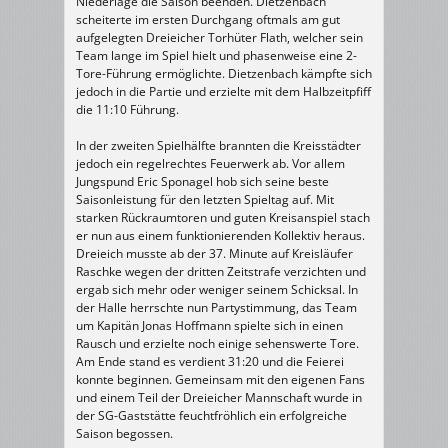
Niederlage die Saison beenden. Dietzenbach
scheiterte im ersten Durchgang oftmals am gut
aufgelegten Dreieicher Torhüter Flath, welcher sein
Team lange im Spiel hielt und phasenweise eine 2-
Tore-Führung ermöglichte. Dietzenbach kämpfte sich
jedoch in die Partie und erzielte mit dem Halbzeitpfiff
die 11:10 Führung.
In der zweiten Spielhälfte brannten die Kreisstädter
jedoch ein regelrechtes Feuerwerk ab. Vor allem
Jungspund Eric Sponagel hob sich seine beste
Saisonleistung für den letzten Spieltag auf. Mit
starken Rückraumtoren und guten Kreisanspiel stach
er nun aus einem funktionierenden Kollektiv heraus.
Dreieich musste ab der 37. Minute auf Kreisläufer
Raschke wegen der dritten Zeitstrafe verzichten und
ergab sich mehr oder weniger seinem Schicksal. In
der Halle herrschte nun Partystimmung, das Team
um Kapitän Jonas Hoffmann spielte sich in einen
Rausch und erzielte noch einige sehenswerte Tore.
Am Ende stand es verdient 31:20 und die Feierei
konnte beginnen. Gemeinsam mit den eigenen Fans
und einem Teil der Dreieicher Mannschaft wurde in
der SG-Gaststätte feuchtfröhlich ein erfolgreiche
Saison begossen.