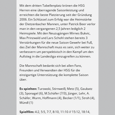
Mit dem dritten Tabellenplatz krönen die HSG
Herren eine überragende Saisonleistung und
erreichten die beste Platzierung seit der Gründung
2006. Ein Schlüssel zum Erfolg war die Heimstärke
der Dietzenbacher Mannen, unter Patrick Beer verlor
man in den vergangenen 2,5 Jahren lediglich 2
Heimspiele. Mit den Neuzugängen Mirnes Bukvic,
Max Prinzwald und Lars Schohl stehen bereits 3
Verstärkungen für die neue Saison Gewehr bei Fuß,
das Ziel der Mannschaft muss es sein, sich weiter zu
verbessern um perspektivisch in den Kampf um den
Aufstieg in die Landesliga einzugreifen zu können.
Die Mannschaft bedankt sich bei allen Fans,
Freunden und Verwandten der HSG für die
einzigartige Unterstützung die komplette Saison
über.
Es spielten:
Turowski, Stirnweiß; Metz (5), Gaubatz
(3), Sponagel (6), M.Schäfer (7/3), Jünger, Lehr, A.
Schäfer, Wurm, Hoffmann (4), Becker (1/1), Stroh (4),
Mündl (1)
Spielfilm:
4:2, 5:5, 7:7, 8:10, 11:10 // 15:12, 18:14,