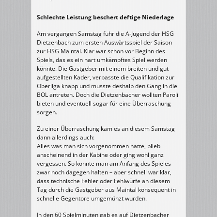
Schlechte Leistung beschert deftige Niederlage
Am vergangen Samstag fuhr die A-Jugend der HSG
Dietzenbach zum ersten Auswärtsspiel der Saison
zur HSG Maintal. Klar war schon vor Beginn des
Spiels, das es ein hart umkämpftes Spiel werden
könnte. Die Gastgeber mit einem breiten und gut
aufgestellten Kader, verpasste die Qualifikation zur
Oberliga knapp und musste deshalb den Gang in die
BOL antreten. Doch die Dietzenbacher wollten Paroli
bieten und eventuell sogar für eine Überraschung
sorgen.
Zu einer Überraschung kam es an diesem Samstag
dann allerdings auch:
Alles was man sich vorgenommen hatte, blieb
anscheinend in der Kabine oder ging wohl ganz
vergessen. So konnte man am Anfang des Spieles
zwar noch dagegen halten – aber schnell war klar,
dass technische Fehler oder Fehlwürfe an diesem
Tag durch die Gastgeber aus Maintal konsequent in
schnelle Gegentore umgemünzt wurden.
In den 60 Spielminuten gab es auf Dietzenbacher