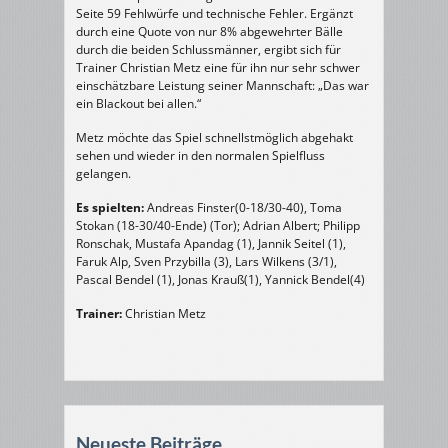
Seite 59 Fehlwürfe und technische Fehler. Ergänzt
durch eine Quote von nur 8% abgewehrter Bälle
durch die beiden Schlussmänner, ergibt sich für
Trainer Christian Metz eine für ihn nur sehr schwer
einschätzbare Leistung seiner Mannschaft: „Das war
ein Blackout bei allen.“
Metz möchte das Spiel schnellstmöglich abgehakt
sehen und wieder in den normalen Spielfluss
gelangen.
Es spielten:
Andreas Finster(0-18/30-40), Toma
Stokan (18-30/40-Ende) (Tor); Adrian Albert; Philipp
Ronschak, Mustafa Apandag (1), Jannik Seitel (1),
Faruk Alp, Sven Przybilla (3), Lars Wilkens (3/1),
Pascal Bendel (1), Jonas Krauß(1), Yannick Bendel(4)
Trainer:
Christian Metz
Neueste Beiträge