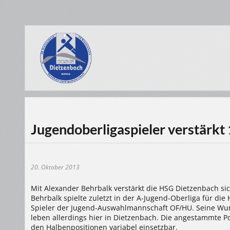
Jugendoberligaspieler verstärkt 
20. Oktober 2013
Mit Alexander Behrbalk verstärkt die HSG Dietzenbach sic
Behrbalk spielte zuletzt in der A-Jugend-Oberliga für d
Spieler der Jugend-Auswahlmannschaft OF/HU. Seine Wurz
leben allerdings hier in Dietzenbach. Die angestammte P
den Halbenpositionen variabel einsetzbar.