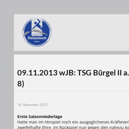
09.11.2013 wJB: TSG Bürgel II a.
8)
14. November 2013
Erste Saisonniederlage
Hatte man im Hinspiel noch ein ausgeglichenes Kräfteverh
zweifelhafte Ehre, im Rückspiel nun gegen den nahezu k