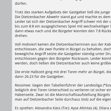
dürfen.
Trotz des starken Aufgebots der Gastgeber ließ die junge
Die Dietzenbacher Abwehr stand gut und machte es dem Bü
Leider tat sich der Dietzenbacher Angriff schwer mit der
bis zum 8:8 ein ausgeglichenes Spiel mit wechselseitiger
dann etwas nach und die Bürgeler konnten den 7:8 Rücks
drehen.
Voll motiviert kamen die Dietzenbacherinnen aus der Kab
entschlossen, die zwei Punkte in Bürgel zu behalten, do
bewegliche Angriff setzte die Gastgeber ständig unter D
entschlossen gegen den Bürgeler Rückraum. Leider konn
werden, doch ließen die Dietzenbacher auch keine größer
Die erste Halbzeit ging mit drei Toren mehr an Bürgel, d
dann 26:23 für die Gastgeber.
Resümee: Gegen den Tabellenführer der Landesliga (*bzw
lediglich drei Toren Unterschied zu verlieren ist sicher 
Habenseite. Zwar ist die Mannschaftsaufstellung Bürgels 
man auf Dietzenbacher Seite durchaus stolz auf die eigen
Es spielten: Alexandra Käss (Tor); Ayse Altintas (4), Dilara 