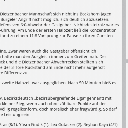
 Dietzenbacher Mannschaft sich nicht ins Bockshorn jagen.
rgeler Angriff nicht möglich, sich deutlich abzusetzen.
 defensiven 6:0-Abwehr der Gastgeber. Nichtsdestotrotz war es
 Führung. Am Ende der ersten Halbzeit ließ die Konzentration
tand zu einem 11:8 Vorsprung zur Pause zu ihren Gunsten
ine. Zwar waren auch die Gastgeber offensichtlich
ch hatte man den Ausgleich immer zum Greifen nah. Der
ruck und die Dietzenbacher Abwehrrecken stellten sich
te der 3-Tore-Rückstand am Ende nicht mehr aufgeholt
e Differenz zu.
ie zweite Halbzeit war ausgeglichen. Nach 50 Minuten hieß es
. Bezirksdeutsch „bezirsübergreifende Liga“ gennant) mit
ein kleiner Sieg, wenn auch ohne zählbare Punkte auf der
völlig regelkonform, doch moralisch eher fragwürdig. So darf
e Leistung sein.
Aras (8/1), Yüsra Findik (1), Lea Gutacker (2), Reyhan Kaya (4/1),