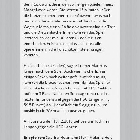
dem Rückraum, die in den vorherigen Spielen meist
Mangelware waren. Die letzten 15 Minuten ließen
die Dietzenbacherinnen in der Abwehr etwas nach
und auch der ein oder andere Ball fand nicht den
Weg zur Mitspielerin. So fielen abwechselnd die Tore
und die Dietzenbacherinnen konnten das Spiel
letztendlich klar mit 10 Toren (33:23) für sich
entscheiden. Erfreulich ist, dass sich fast alle
Spielerinnen in die Torschützenliste eintragen
konnten.
Fazit: „Ich bin zufrieden“, sagte Trainer Matthias
Jünger nach dem Spiel. Auch wenn sicherlich an
einigen Ecken noch weiter gefeilt werden muss,
konnten die Dietzenbacherinnen klar das Spiel für
sich entscheiden. Nun stehen sie mit 11:9 Punkten
auf dem 5.Platz. Nächsten Sonntag steht nun das
letzte Hinrundenspiel gegen die HSG Langen (11.
5:15 Punkte) an. Hier würde ein Sieg gut tun, um
positiv in die Weihnachtspause zu gehen.
Am Sonntag den 15.12.2013 geht es um 16Uhr in
Langen gegen die HSG Langen.
Es spielten:
Sabrina Holzmann (Tor), Melanie Held