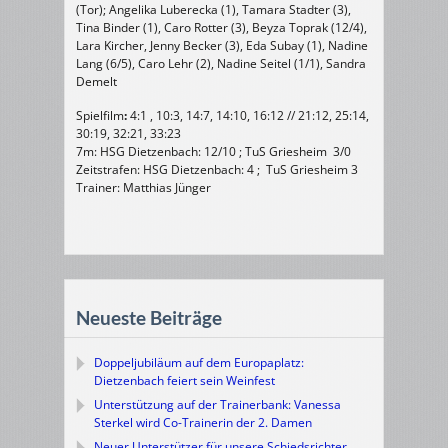
(Tor); Angelika Luberecka (1), Tamara Stadter (3),
Tina Binder (1), Caro Rotter (3), Beyza Toprak (12/4),
Lara Kircher, Jenny Becker (3), Eda Subay (1), Nadine
Lang (6/5), Caro Lehr (2), Nadine Seitel (1/1), Sandra
Demelt
Spielfilm
:
4:1 , 10:3, 14:7, 14:10, 16:12 // 21:12, 25:14,
30:19, 32:21, 33:23
7m: HSG Dietzenbach: 12/10 ; TuS Griesheim 3/0
Zeitstrafen: HSG Dietzenbach: 4 ; TuS Griesheim 3
Trainer: Matthias Jünger
Neueste Beiträge
Doppeljubiläum auf dem Europaplatz:
Dietzenbach feiert sein Weinfest
Unterstützung auf der Trainerbank: Vanessa
Sterkel wird Co-Trainerin der 2. Damen
Neuer Unterstützer für unsere Schiedsrichter