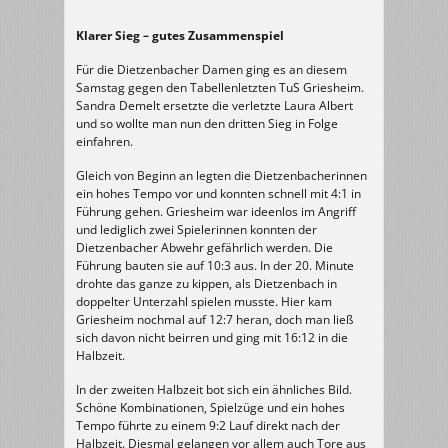
Klarer Sieg – gutes Zusammenspiel
Für die Dietzenbacher Damen ging es an diesem
Samstag gegen den Tabellenletzten TuS Griesheim.
Sandra Demelt ersetzte die verletzte Laura Albert
und so wollte man nun den dritten Sieg in Folge
einfahren.
Gleich von Beginn an legten die Dietzenbacherinnen
ein hohes Tempo vor und konnten schnell mit 4:1 in
Führung gehen. Griesheim war ideenlos im Angriff
und lediglich zwei Spielerinnen konnten der
Dietzenbacher Abwehr gefährlich werden. Die
Führung bauten sie auf 10:3 aus. In der 20. Minute
drohte das ganze zu kippen, als Dietzenbach in
doppelter Unterzahl spielen musste. Hier kam
Griesheim nochmal auf 12:7 heran, doch man ließ
sich davon nicht beirren und ging mit 16:12 in die
Halbzeit.
In der zweiten Halbzeit bot sich ein ähnliches Bild.
Schöne Kombinationen, Spielzüge und ein hohes
Tempo führte zu einem 9:2 Lauf direkt nach der
Halbzeit. Diesmal gelangen vor allem auch Tore aus