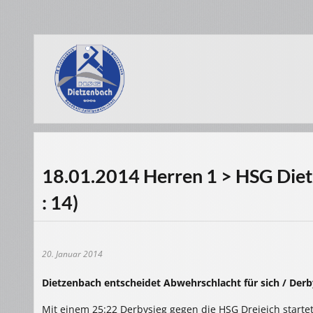
18.01.2014 Herren 1 > HSG Diet
: 14)
20. Januar 2014
Dietzenbach entscheidet Abwehrschlacht für sich / Der
Mit einem 25:22 Derbysieg gegen die HSG Dreieich start