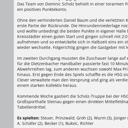
Das Team von Dominic Scholz behielt in einer torarmen Pa
ein positives Punktekonto.
Ohne den verhinderten Daniel Baum und die verletzten K
erste Partie der Rückrunde. Die Hinrundenniederlage no
und wollte unbedingt die beiden Punkte in eigener Halle
Kreisstädter einen guten Start und gingen schnell mit 2:0
aufnehmen und so entwickelte sich in Halbzeit eins ein
wieder wechselte. Folgerichtig gingen die Gastgeber mit l
Im zweiten Durchgang mussten die Zuschauer lange auf e
für die Dietzenbacher Handballer passierte fast 10 Minu
Abwehrreihen lag, zum anderen wuchsen sowohl Max Prin
hinaus. Erst gegen Ende des Spiels schaffte es die HSG s
Clever verwaltete man den Vorsprung und ging als verdien
einem starken Kollektiv heraus.
Kommende Woche gastiert die Scholz-Truppe bei der HSG 
Großsporthalle Steinau gegen einen direkten Mittelfeld
Tabellendrittel.
Es spielten:
Steuer, Prinzwald; Groh (2), Wurm (3), Jünger (9
A. Schäfer (2), Becker (1), Bukvic, Richter