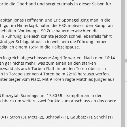
rtie die Oberhand und sorgt erstmals in dieser Saison für
apitän Jonas Hoffmann und Eric Sponagel ging man in die
ch gut im Hinterkopf, nahm die HSG motiviert den Kampf an
 behalten. Vor knapp 150 Zuschauern erwischten die
 in Führung, Dreieich konnte jedoch schnell ebenfalls fahrt
 ständiger Schlagabtausch in welchem die Führung immer
ediglich einem 15:14 in die Halbzeitpause.
rfolgreich abgeschlossene Angriffe warten. Nach dem 16:14
ten gar nichts mehr, was zum einen an den starken
zwald als auch Torben Flath in beiden Toren über sich
ich in Torepolster von 4 Toren beim 22:18 herauszuwerfen.
ter Sieger vom Platz. Mit 9 Toren ragte Matthias Jünger aus
Kinzigtal. Sonntags um 17:30 Uhr kämpft man in der
nachbarn um weitere zwei Punkte zum Anschluss an das obere
/1), Stroh (3), Metz (2), Behrbalk (1), Gaubatz (1), Schohl (1),