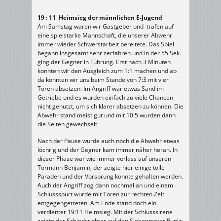
19 : 11 Heimsieg der männlichen E-Jugend
Am Samstag waren wir Gastgeber und trafen auf
eine spielstarke Mannschaft, die unserer Abwehr
immer wieder Schwerstarbeit bereitete. Das Spiel
begann insgesamt sehr zerfahren und in der 55 Sek.
ging der Gegner in Führung. Erst nach 3 Minuten
konnten wir den Ausgleich zum 1:1 machen und ab
da konnten wir uns beim Stande von 7:3 mit vier
Toren absetzen. Im Angriff war etwas Sand im
Getriebe und es wurden einfach zu viele Chancen
nicht genutzt, um sich klarer absetzen zu können. Die
Abwehr stand meist gut und mit 10:5 wurden dann
die Seiten gewechselt.
Nach der Pause wurde auch noch die Abwehr etwas
löchrig und der Gegner kam immer näher heran. In
dieser Phase war wie immer verlass auf unseren
Tormann Benjamin, der zeigte hier einige tolle
Paraden und der Vorsprung konnte gehalten werden.
Auch der Angriff zog dann nochmal an und einem
Schlussspurt wurde mit Toren zur rechten Zeit
entgegengetreten. Am Ende stand doch ein
verdienter 19:11 Heimsieg. Mit der Schlusssirene
zeigte der Schiedsrichter auf den Siebenmeter Punkt,