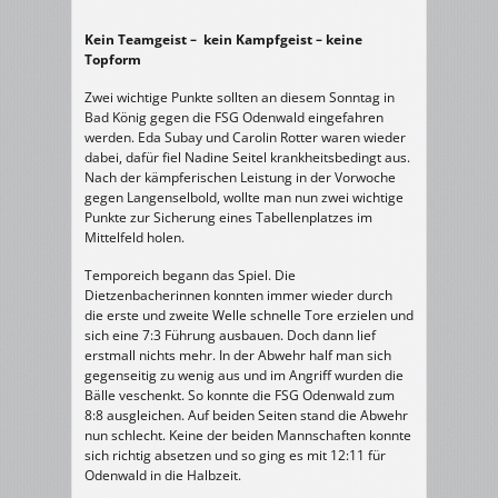
Kein Teamgeist – kein Kampfgeist – keine
Topform
Zwei wichtige Punkte sollten an diesem Sonntag in
Bad König gegen die FSG Odenwald eingefahren
werden. Eda Subay und Carolin Rotter waren wieder
dabei, dafür fiel Nadine Seitel krankheitsbedingt aus.
Nach der kämpferischen Leistung in der Vorwoche
gegen Langenselbold, wollte man nun zwei wichtige
Punkte zur Sicherung eines Tabellenplatzes im
Mittelfeld holen.
Temporeich begann das Spiel. Die
Dietzenbacherinnen konnten immer wieder durch
die erste und zweite Welle schnelle Tore erzielen und
sich eine 7:3 Führung ausbauen. Doch dann lief
erstmall nichts mehr. In der Abwehr half man sich
gegenseitig zu wenig aus und im Angriff wurden die
Bälle veschenkt. So konnte die FSG Odenwald zum
8:8 ausgleichen. Auf beiden Seiten stand die Abwehr
nun schlecht. Keine der beiden Mannschaften konnte
sich richtig absetzen und so ging es mit 12:11 für
Odenwald in die Halbzeit.