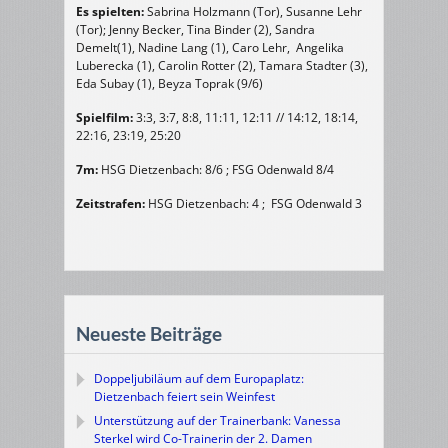
Es spielten:
Sabrina Holzmann (Tor), Susanne Lehr
(Tor); Jenny Becker, Tina Binder (2), Sandra
Demelt(1), Nadine Lang (1), Caro Lehr, Angelika
Luberecka (1), Carolin Rotter (2), Tamara Stadter (3),
Eda Subay (1), Beyza Toprak (9/6)
Spielfilm:
3:3, 3:7, 8:8, 11:11, 12:11 // 14:12, 18:14,
22:16, 23:19, 25:20
7m:
HSG Dietzenbach: 8/6 ; FSG Odenwald 8/4
Zeitstrafen:
HSG Dietzenbach: 4 ; FSG Odenwald 3
Neueste Beiträge
Doppeljubiläum auf dem Europaplatz:
Dietzenbach feiert sein Weinfest
Unterstützung auf der Trainerbank: Vanessa
Sterkel wird Co-Trainerin der 2. Damen