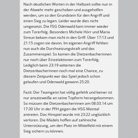
Nach deutlichen Worten in der Halbzeit sollte nun in
der Abwehr mehr geschoben und ausgeholfen
werden, um so den Grundstein für den Angriff und
einen Sieg zu legen. Leider wurde dies nicht
umgesetzt. Die FSG Odenwald kam immer wieder
zum Torerfolg. Besonders Michele Hörr und Maria
Streun bekam man nicht in den Griff. Über 17:13 und
21:15 zogen sie davon. Im eigenen Angriff fehlten
nun auch die Durchsetzungskraft und das
Zusammenspiel. So kamen die Dietzenbacherinnen
nur noch über Einzelaktionen zum Torerfolg.
Lediglich beim 23:19 witterten die
Dietzenbacherinnen noch mal eine Chance, zu
diesem Zeitpunkt war das Spiel jedoch schon
gelaufen und Odenwald gewann 25:20.
Fazit: Der Teamgeist hat völlig gefehlt und keiner ist
nur ansatzweiße an seine Topform herangekommen.
So müssen die Dietzenbacherinnen am 08.03.14 um
17:30 Uhr in der PFH gegen die HSG Maintal
antreten. Das Hinspiel wurde mit 23:22 unglücklich
verloren. Die Mädels hoffen auf zahlreiche
Unterstützung, um den Platz im Mittelfeld mit einem
Sieg sichern zu können.