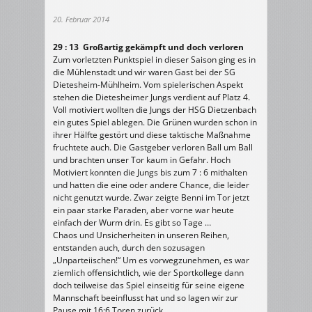
20. Februar 2014
29 : 13 Großartig gekämpft und doch verloren
Zum vorletzten Punktspiel in dieser Saison ging es in
die Mühlenstadt und wir waren Gast bei der SG
Dietesheim-Mühlheim. Vom spielerischen Aspekt
stehen die Dietesheimer Jungs verdient auf Platz 4.
Voll motiviert wollten die Jungs der HSG Dietzenbach
ein gutes Spiel ablegen. Die Grünen wurden schon in
ihrer Hälfte gestört und diese taktische Maßnahme
fruchtete auch. Die Gastgeber verloren Ball um Ball
und brachten unser Tor kaum in Gefahr. Hoch
Motiviert konnten die Jungs bis zum 7 : 6 mithalten
und hatten die eine oder andere Chance, die leider
nicht genutzt wurde. Zwar zeigte Benni im Tor jetzt
ein paar starke Paraden, aber vorne war heute
einfach der Wurm drin. Es gibt so Tage …
Chaos und Unsicherheiten in unseren Reihen,
entstanden auch, durch den sozusagen
„Unparteiischen!“ Um es vorwegzunehmen, es war
ziemlich offensichtlich, wie der Sportkollege dann
doch teilweise das Spiel einseitig für seine eigene
Mannschaft beeinflusst hat und so lagen wir zur
Pause mit 16:6 Toren zurück.