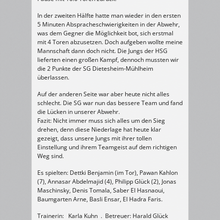
In der zweiten Hälfte hatte man wieder in den ersten
5 Minuten Abspracheschwierigkeiten in der Abwehr,
was dem Gegner die Möglichkeit bot, sich erstmal
mit 4 Toren abzusetzen. Doch aufgeben wollte meine
Mannschaft dann doch nicht. Die Jungs der HSG
lieferten einen großen Kampf, dennoch mussten wir
die 2 Punkte der SG Dietesheim-Mühlheim
überlassen.
Auf der anderen Seite war aber heute nicht alles
schlecht. Die SG war nun das bessere Team und fand
die Lücken in unserer Abwehr.
Fazit: Nicht immer muss sich alles um den Sieg
drehen, denn diese Niederlage hat heute klar
gezeigt, dass unsere Jungs mit ihrer tollen
Einstellung und ihrem Teamgeist auf dem richtigen
Weg sind.
Es spielten: Dettki Benjamin (im Tor), Pawan Kahlon
(7), Annasar Abdelmajid (4), Philipp Glück (2), Jonas
Maschinsky, Denis Tomala, Saber El Hasnaoui,
Baumgarten Arne, Basli Ensar, El Hadra Faris.
Trainerin: Karla Kuhn . Betreuer: Harald Glück