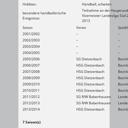
Hobbies:
Handball, arbeiten
Teilnahme an der Hauptrund
besondere handballerische
Vizemeister Landesliga Süd 
Ereignisse:
2013
Saison
Verein
Spielk
2001/2002
–
–
2002/2003
–
–
2003/2004
–
–
2004/2005
–
–
2005/2006
SG Dietzenbach
Bezirk
2006/2007
HSG Dietzenbach
Bezirk
2007/2008
HSG Dietzenbach
Bezirk
2008/2009
HSG Dietzenbach
Bezirk
2009/2010
HSG Dietzenbach
Bezirk
2010/2011
HSG Dietzenbach
Bezirk
2011/2012
SG R/W Babenhausen
Lande
2012/2013
SG R/W Babenhausen
Lande
2013/2014
HSG Dietzenbach
Bezirk
7 Saison(s)