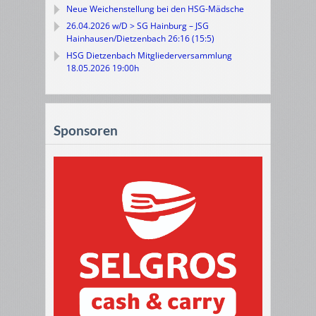
Neue Weichenstellung bei den HSG-Mädsche
26.04.2026 w/D > SG Hainburg – JSG
Hainhausen/Dietzenbach 26:16 (15:5)
HSG Dietzenbach Mitgliederversammlung
18.05.2026 19:00h
Sponsoren