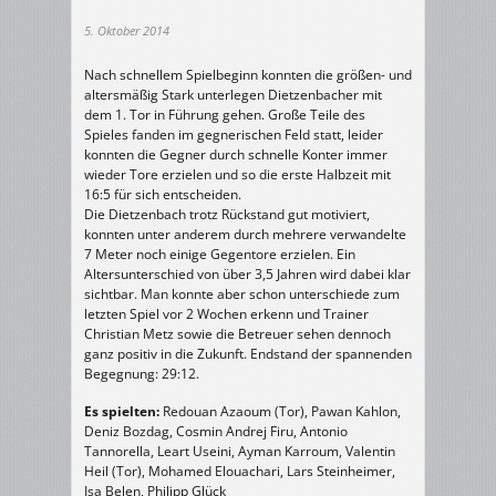
5. Oktober 2014
Nach schnellem Spielbeginn konnten die größen- und
altersmäßig Stark unterlegen Dietzenbacher mit
dem 1. Tor in Führung gehen. Große Teile des
Spieles fanden im gegnerischen Feld statt, leider
konnten die Gegner durch schnelle Konter immer
wieder Tore erzielen und so die erste Halbzeit mit
16:5 für sich entscheiden.
Die Dietzenbach trotz Rückstand gut motiviert,
konnten unter anderem durch mehrere verwandelte
7 Meter noch einige Gegentore erzielen. Ein
Altersunterschied von über 3,5 Jahren wird dabei klar
sichtbar. Man konnte aber schon unterschiede zum
letzten Spiel vor 2 Wochen erkenn und Trainer
Christian Metz sowie die Betreuer sehen dennoch
ganz positiv in die Zukunft. Endstand der spannenden
Begegnung: 29:12.
Es spielten:
Redouan Azaoum (Tor), Pawan Kahlon,
Deniz Bozdag, Cosmin Andrej Firu, Antonio
Tannorella, Leart Useini, Ayman Karroum, Valentin
Heil (Tor), Mohamed Elouachari, Lars Steinheimer,
Isa Belen, Philipp Glück