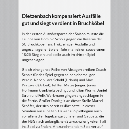
Dietzenbach kompensiert Ausfälle
gut und siegt verdient in Bruchköbel
In der ersten Auswärtspartie der Saison musste die
Truppe von Dominic Scholz gegen die Reserve der
SG Bruchköbel ran. Trotz einiger Ausfälle und
angeschlagener Spieler fuhr man einen souveränen
18:26-Sieg ein und bleibt auch im dritten Spiel
ungeschlagen.
Gleich eine ganze Reihe von Absagen ereilten Coach
Scholz für das Spiel gegen seinen ehemaligen
Verein. Neben Lars Schohl (Urlaub) und Max
Prinzwald (Arbeit), fehlten Matze Jünger, Jonas
Hoffmann krankheitsbedingt und Julian Wurm, Daniel
Stroh und Felix Werkmann gingen angeschlagen in
die Partie. Großer Dank gilt an dieser Stelle Marcel
Schäfer, der sich bereit erklärt hatte, in dieser
Situation auszuhelfen. Es war zu Spielbeginn auch
vor allem die Flügelzange Schäfer und Gaubatz, die
der HSG nach anfänglichen Startschwierigkeiten half
ins Spiel zu finden. Mit zunehmendem Spielverlauf