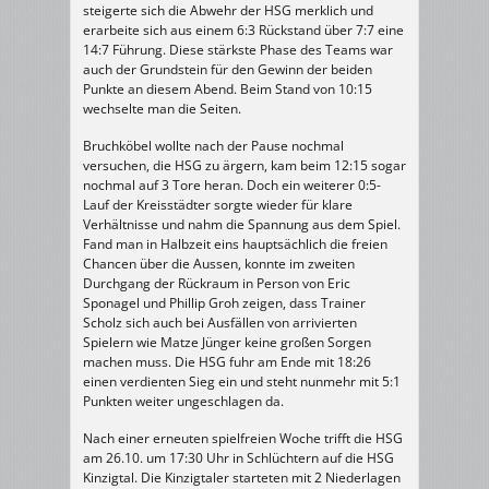
steigerte sich die Abwehr der HSG merklich und
erarbeite sich aus einem 6:3 Rückstand über 7:7 eine
14:7 Führung. Diese stärkste Phase des Teams war
auch der Grundstein für den Gewinn der beiden
Punkte an diesem Abend. Beim Stand von 10:15
wechselte man die Seiten.
Bruchköbel wollte nach der Pause nochmal
versuchen, die HSG zu ärgern, kam beim 12:15 sogar
nochmal auf 3 Tore heran. Doch ein weiterer 0:5-
Lauf der Kreisstädter sorgte wieder für klare
Verhältnisse und nahm die Spannung aus dem Spiel.
Fand man in Halbzeit eins hauptsächlich die freien
Chancen über die Aussen, konnte im zweiten
Durchgang der Rückraum in Person von Eric
Sponagel und Phillip Groh zeigen, dass Trainer
Scholz sich auch bei Ausfällen von arrivierten
Spielern wie Matze Jünger keine großen Sorgen
machen muss. Die HSG fuhr am Ende mit 18:26
einen verdienten Sieg ein und steht nunmehr mit 5:1
Punkten weiter ungeschlagen da.
Nach einer erneuten spielfreien Woche trifft die HSG
am 26.10. um 17:30 Uhr in Schlüchtern auf die HSG
Kinzigtal. Die Kinzigtaler starteten mit 2 Niederlagen