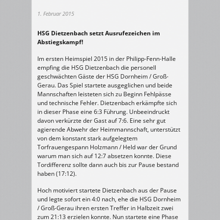
1. Februar 2015
HSG Dietzenbach setzt Ausrufezeichen im
Abstiegskampf!
Im ersten Heimspiel 2015 in der Philipp-Fenn-Halle
empfing die HSG Dietzenbach die personell
geschwächten Gäste der HSG Dornheim / Groß-
Gerau. Das Spiel startete ausgeglichen und beide
Mannschaften leisteten sich zu Beginn Fehlpässe
und technische Fehler. Dietzenbach erkämpfte sich
in dieser Phase eine 6:3 Führung. Unbeeindruckt
davon verkürzte der Gast auf 7:6. Eine sehr gut
agierende Abwehr der Heimmannschaft, unterstützt
von dem konstant stark aufgelegtem
Torfrauengespann Holzmann / Held war der Grund
warum man sich auf 12:7 absetzen konnte. Diese
Tordifferenz sollte dann auch bis zur Pause bestand
haben (17:12).
Hoch motiviert startete Dietzenbach aus der Pause
und legte sofort ein 4:0 nach, ehe die HSG Dornheim
/ Groß-Gerau ihren ersten Treffer in Halbzeit zwei
zum 21:13 erzielen konnte. Nun startete eine Phase