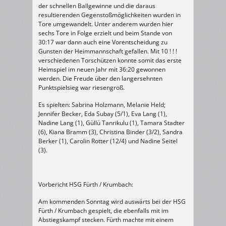
der schnellen Ballgewinne und die daraus
resultierenden Gegenstoßmöglichkeiten wurden in
Tore umgewandelt. Unter anderem wurden hier
sechs Tore in Folge erzielt und beim Stande von
30:17 war dann auch eine Vorentscheidung zu
Gunsten der Heimmannschaft gefallen. Mit 10 ! ! !
verschiedenen Torschützen konnte somit das erste
Heimspiel im neuen Jahr mit 36:20 gewonnen
werden. Die Freude über den langersehnten
Punktspielsieg war riesengroß.
Es spielten: Sabrina Holzmann, Melanie Held;
Jennifer Becker, Eda Subay (5/1), Eva Lang (1),
Nadine Lang (1), Güllü Tanrikulu (1), Tamara Stadter
(6), Kiana Bramm (3), Christina Binder (3/2), Sandra
Berker (1), Carolin Rotter (12/4) und Nadine Seitel
(3).
Vorbericht HSG Fürth / Krumbach:
Am kommenden Sonntag wird auswärts bei der HSG
Fürth / Krumbach gespielt, die ebenfalls mit im
Abstiegskampf stecken. Fürth machte mit einem