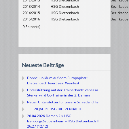
2012/2013
HSG Dietzenbach
Bezirksober
2013/2014
HSG Dietzenbach
Bezirksober
2014/2015
HSG Dietzenbach
Bezirksober
2015/2016
HSG Dietzenbach
Bezirksober
9 Saison(s)
Neueste Beiträge
Doppeljubiläum auf dem Europaplatz:
Dietzenbach feiert sein Weinfest
Unterstützung auf der Trainerbank: Vanessa
Sterkel wird Co-Trainerin der 2. Damen
Neuer Unterstützer für unsere Schiedsrichter
+++ 20 JAHRE HSG DIETZENBACH +++
26.04.2026 Damen 2 > HSG
Isenburg/Zeppelinheim – HSG Dietzenbach II
26:27 (12:12)