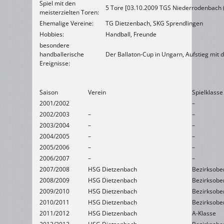
Spiel mit den
5 Tore [03.10.2009 TGS Niederrodenbach 
meisterzielten Toren:
Ehemalige Vereine:
TG Dietzenbach, SKG Sprendlingen
Hobbies:
Handball, Freunde
besondere
handballerische
Der Ballaton-Cup in Ungarn, Aufstieg mit 
Ereignisse:
Saison
Verein
Spielklasse
2001/2002
–
2002/2003
–
–
2003/2004
–
–
2004/2005
–
–
2005/2006
–
–
2006/2007
–
–
2007/2008
HSG Dietzenbach
Bezirksober
2008/2009
HSG Dietzenbach
Bezirksober
2009/2010
HSG Dietzenbach
Bezirksober
2010/2011
HSG Dietzenbach
Bezirksober
2011/2012
HSG Dietzenbach
A-Klasse